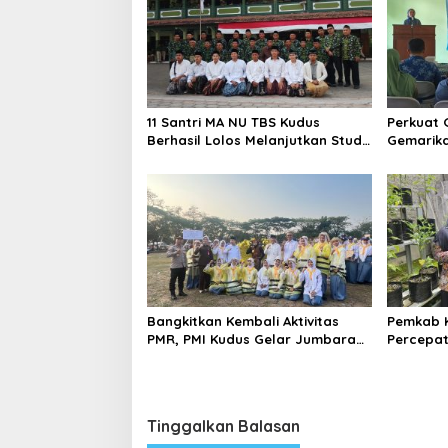
11 Santri MA NU TBS Kudus
Perkuat 
Berhasil Lolos Melanjutkan Studi
Gemarika
ke Luar Negeri
Angka St
Bangkitkan Kembali Aktivitas
Pemkab 
PMR, PMI Kudus Gelar Jumbara
Percepa
IX Pasca Pandemi
Iklim, Do
Lokasi P
Tinggalkan Balasan