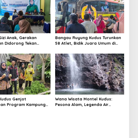
Gizi Anak, Gerakan
Bangau Ruyung Kudus Turunkan
n Didorong Tekan
58 Atlet, Bidik Juara Umum di
unting di Kudus
Kejuaraan Nasional Purbalingga
Kudus Genjot
Wana Wisata Montel Kudus:
tan Program Kampung
Pesona Alam, Legenda Air
rong Setiap Desa Miliki
Bertuah, dan Lonjakan
roKlim
Kunjungan Wisatawan