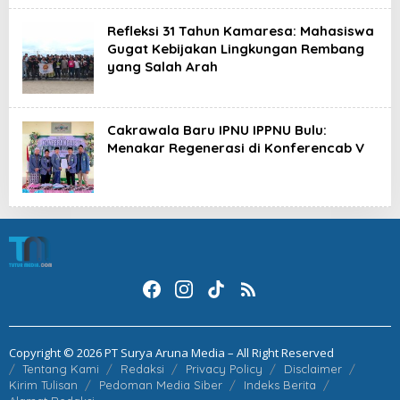
Refleksi 31 Tahun Kamaresa: Mahasiswa
Gugat Kebijakan Lingkungan Rembang
yang Salah Arah
Cakrawala Baru IPNU IPPNU Bulu:
Menakar Regenerasi di Konferencab V
Copyright © 2026 PT Surya Aruna Media – All Right Reserved
Tentang Kami
Redaksi
Privacy Policy
Disclaimer
Kirim Tulisan
Pedoman Media Siber
Indeks Berita