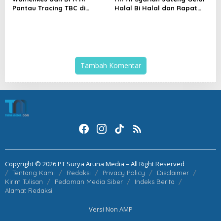
Pantau Tracing TBC di
Halal Bi Halal dan Rapat
Grobogan, Edy Wuryanto:
Kerja, Tegaskan Penguatan
Target Akhirnya Nol Kasus
Usaha Berbasis Syariah
Tambah Komentar
Copyright © 2026 PT Surya Aruna Media – All Right Reserved
Tentang Kami
Redaksi
Privacy Policy
Disclaimer
Kirim Tulisan
Pedoman Media Siber
Indeks Berita
Alamat Redaksi
Versi Non AMP