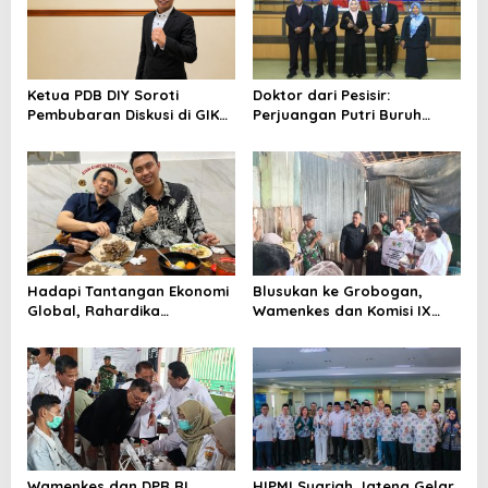
p
o
s
Ketua PDB DIY Soroti
Doktor dari Pesisir:
Pembubaran Diskusi di GIK
Perjuangan Putri Buruh
UGM, Ingatkan Pentingnya
Terasi Rembang Taklukkan
Ruang Dialog
UIN Walisongo
Hadapi Tantangan Ekonomi
Blusukan ke Grobogan,
Global, Rahardika
Wamenkes dan Komisi IX
Bagaskara Tegaskan Sosok
DPR-RI Serahkan Bantuan
Pemimpin Pengusaha Muda
RTLH untuk Pasien TBC
Harus Mampu Merangkul
dan Berkolaborasi
Wamenkes dan DPR RI
HIPMI Syariah Jateng Gelar