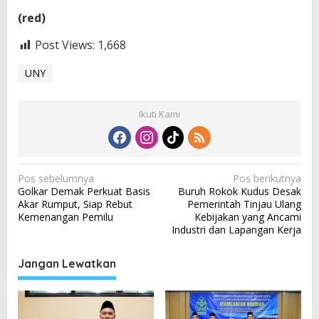
(red)
Post Views:
1,668
UNY
Ikuti Kami
N
Pos sebelumnya
Pos berikutnya
Golkar Demak Perkuat Basis
Buruh Rokok Kudus Desak
a
Akar Rumput, Siap Rebut
Pemerintah Tinjau Ulang
v
Kemenangan Pemilu
Kebijakan yang Ancami
Industri dan Lapangan Kerja
i
g
Jangan Lewatkan
a
s
i