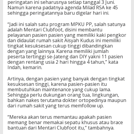
peringatan ini seharusnya setiap tanggal 3 Juni.
Namun karena padatnya agenda Milad RSA ke 45
sehingga peringatannya baru digelar hari ini.
“Jadi ini salah satu program MPKU PP, salah satunya
adalah Mentari Clubfoot, disini membantu
pelayanan pasien pasien yang memiliki kaki pengkor
dan didaulat rumah sakit Aisyah Kudus ini memiliki
tingkat kesuksesan cukup tinggi dibandingkan
dengan yang lainnya. Karena memiliki jumlah
peserta tertinggi se-Jateng dan DIY yakni 11 pasien
dengan rentang usia 2 hari hingga 4 tahun,” kata
Indah, kemarin.
Artinya, dengan pasien yang banyak dengan tingkat
kesuksesan tinggi, karena pasien-pasien itu
membutuhkan maintenance yang cukup lama.
Sehingga perlu dukungan orang tua, lingkungan,
bahkan nakes terutama dokter ortopedinya maupun
dari rumah sakit yang terus memfollow up.
“Mereka akan terus memantau apakah pasien
memang benar memakai sepatu khusus atau brace
bantuan dari Mentari Clubfoot itu,” tambahnya.