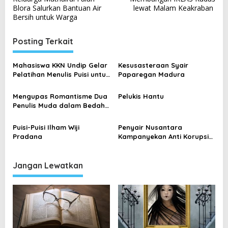
a
Blora Salurkan Bantuan Air
lewat Malam Keakraban
v
Bersih untuk Warga
i
Posting Terkait
g
a
Mahasiswa KKN Undip Gelar
Kesusasteraan Syair
s
Pelatihan Menulis Puisi untuk
Paparegan Madura
Siswa MI Muhammadiyah
i
Kepoh
Mengupas Romantisme Dua
Pelukis Hantu
p
Penulis Muda dalam Bedah
o
Buku di Warkoba Kudus
s
Puisi-Puisi Ilham Wiji
Penyair Nusantara
Pradana
Kampanyekan Anti Korupsi
Lewat Puisi
Jangan Lewatkan