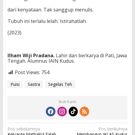
dari kenyataan. Tak sanggup menulis.
Tubuh ini terlalu lelah. Istirahatlah.
(2023)
Ilham Wiji Pradana.
Lahir dan berkarya di Pati, Jawa
Tengah. Alumnus IAIN Kudus.
Post Views:
754
Puisi
Sastra
Segelas Teh
Ikuti Kami
N
Pos sebelumnya
Pos berikutnya
Keluarga Mathali’ul Falah
Membangun IKLAS Kudus