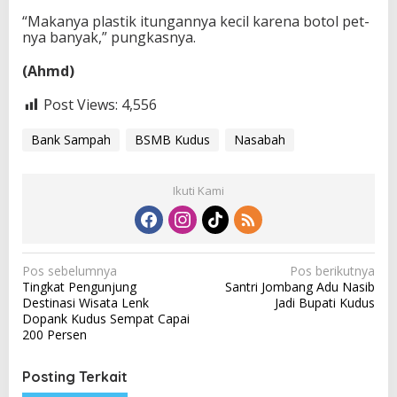
“Makanya plastik itungannya kecil karena botol pet-
nya banyak,” pungkasnya.
(Ahmd)
Post Views:
4,556
Bank Sampah
BSMB Kudus
Nasabah
Ikuti Kami
N
Pos sebelumnya
Pos berikutnya
Tingkat Pengunjung
Santri Jombang Adu Nasib
a
Destinasi Wisata Lenk
Jadi Bupati Kudus
v
Dopank Kudus Sempat Capai
200 Persen
i
g
Posting Terkait
a