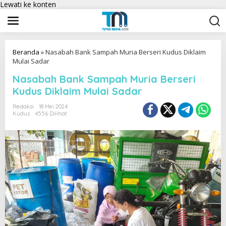
Lewati ke konten
Beranda
»
Nasabah Bank Sampah Muria Berseri Kudus Diklaim
Mulai Sadar
Nasabah Bank Sampah Muria Berseri
Kudus Diklaim Mulai Sadar
Redaksi
18 Mei 2024
Kudus
4556 Dilihat