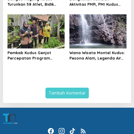
Turunkan 58 Atlet, Bidik
Aktivitas PMR, PMI Kudus
Juara Umum di Kejuaraan
Gelar Jumbara IX Pasca
Nasional Purbalingga
Pandemi
Pemkab Kudus Genjot
Wana Wisata Montel Kudus:
Percepatan Program
Pesona Alam, Legenda Air
Kampung Iklim, Dorong
Bertuah, dan Lonjakan
Setiap Desa Miliki Lokasi
Kunjungan Wisatawan
ProKlim
Tambah Komentar