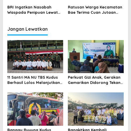
s
BRI Ingatkan Nasabah
Ratusan Warga Kecamatan
Waspada Penipuan Lewat
Bae Terima Cuan Jutaan
i
File .APK Jelang Libur
Rupiah
p
Lebaran
Jangan Lewatkan
o
s
11 Santri MA NU TBS Kudus
Perkuat Gizi Anak, Gerakan
Berhasil Lolos Melanjutkan
Gemarikan Didorong Tekan
Studi ke Luar Negeri
Angka Stunting di Kudus
Bangau Ruyung Kudus
Bangkitkan Kembali