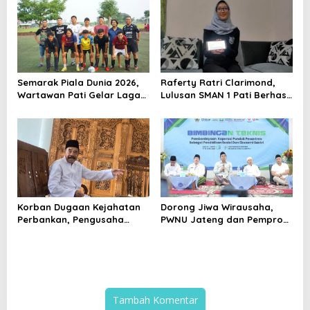
Semarak Piala Dunia 2026,
Raferty Ratri Clarimond,
Wartawan Pati Gelar Laga
Lulusan SMAN 1 Pati Berhasil
Mini Soccer Persahabatan
Diterima di Dua Universitas
Ternama Kanada
Korban Dugaan Kejahatan
Dorong Jiwa Wirausaha,
Perbankan, Pengusaha
PWNU Jateng dan Pemprov
Properti di Pati Terancam
Latih Santri Olah Produk
Kehilangan Aset
Lele
Tambah Komentar