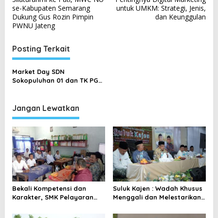
a
se-Kabupaten Semarang
untuk UMKM: Strategi, Jenis,
v
Dukung Gus Rozin Pimpin
dan Keunggulan
PWNU Jateng
i
g
Posting Terkait
a
s
Market Day SDN
Sokopuluhan 01 dan TK PGRI
i
04: Tanamkan Jiwa
p
Wirausaha dan Keberanian
Sejak Dini
Jangan Lewatkan
o
s
Bekali Kompetensi dan
Suluk Kajen : Wadah Khusus
Karakter, SMK Pelayaran
Menggali dan Melestarikan
Tayu Siapkan Lulusan
Warisan Intelektual Syekh
Bekerja hingga ke Jepang
Ahmad Mutamakkin