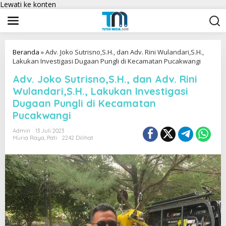
Lewati ke konten
Beranda
»
Adv. Joko Sutrisno,S.H., dan Adv. Rini Wulandari,S.H.,
Lakukan Investigasi Dugaan Pungli di Kecamatan Pucakwangi
Adv. Joko Sutrisno,S.H., dan Adv. Rini
Wulandari,S.H., Lakukan Investigasi
Dugaan Pungli di Kecamatan
Pucakwangi
Admin
13 Juli 2023
Muria Raya
,
Pati
2242 Dilihat