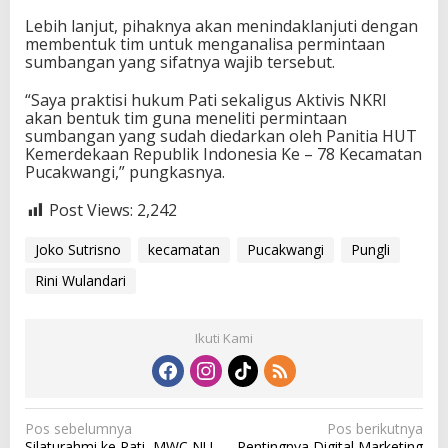
Lebih lanjut, pihaknya akan menindaklanjuti dengan
membentuk tim untuk menganalisa permintaan
sumbangan yang sifatnya wajib tersebut.
“Saya praktisi hukum Pati sekaligus Aktivis NKRI
akan bentuk tim guna meneliti permintaan
sumbangan yang sudah diedarkan oleh Panitia HUT
Kemerdekaan Republik Indonesia Ke – 78 Kecamatan
Pucakwangi,” pungkasnya.
Post Views:
2,242
Joko Sutrisno
kecamatan
Pucakwangi
Pungli
Rini Wulandari
Ikuti Kami
N
Pos sebelumnya
Pos berikutnya
Silaturahmi ke Pati, MWC NU
Pentingnya Digital Marketing