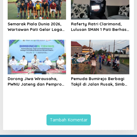
Semarak Piala Dunia 2026,
Raferty Ratri Clarimond,
Wartawan Pati Gelar Laga
Lulusan SMAN 1 Pati Berhasil
Mini Soccer Persahabatan
Diterima di Dua Universitas
Ternama Kanada
Dorong Jiwa Wirausaha,
Pemuda Bumirejo Berbagi
PWNU Jateng dan Pemprov
Takjil di Jalan Rusak, Simbol
Latih Santri Olah Produk
Kepedulian Sekaligus
Lele
Pengingat Halus
Tambah Komentar