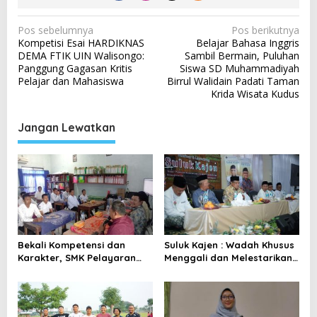
N
Pos sebelumnya
Pos berikutnya
Kompetisi Esai HARDIKNAS
Belajar Bahasa Inggris
a
DEMA FTIK UIN Walisongo:
Sambil Bermain, Puluhan
v
Panggung Gagasan Kritis
Siswa SD Muhammadiyah
Pelajar dan Mahasiswa
Birrul Walidain Padati Taman
i
Krida Wisata Kudus
g
a
Jangan Lewatkan
s
i
p
o
s
Bekali Kompetensi dan
Suluk Kajen : Wadah Khusus
Karakter, SMK Pelayaran
Menggali dan Melestarikan
Tayu Siapkan Lulusan
Warisan Intelektual Syekh
Bekerja hingga ke Jepang
Ahmad Mutamakkin