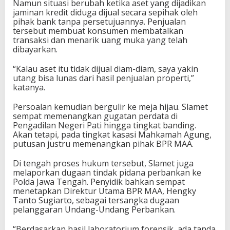
Namun situasi berubah ketika aset yang dijadikan
jaminan kredit diduga dijual secara sepihak oleh
pihak bank tanpa persetujuannya. Penjualan
tersebut membuat konsumen membatalkan
transaksi dan menarik uang muka yang telah
dibayarkan.
“Kalau aset itu tidak dijual diam-diam, saya yakin
utang bisa lunas dari hasil penjualan properti,”
katanya.
Persoalan kemudian bergulir ke meja hijau. Slamet
sempat memenangkan gugatan perdata di
Pengadilan Negeri Pati hingga tingkat banding.
Akan tetapi, pada tingkat kasasi Mahkamah Agung,
putusan justru memenangkan pihak BPR MAA.
Di tengah proses hukum tersebut, Slamet juga
melaporkan dugaan tindak pidana perbankan ke
Polda Jawa Tengah. Penyidik bahkan sempat
menetapkan Direktur Utama BPR MAA, Hengky
Tanto Sugiarto, sebagai tersangka dugaan
pelanggaran Undang-Undang Perbankan.
“Berdasarkan hasil laboratorium forensik, ada tanda