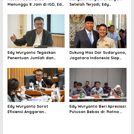
Menunggu 8 Jam di IGD, Edy
Setelah Terjadi, Edy
Wuryanto: Evaluasi Sistem
Wuryanto Minta Negara
dan Jaga Empati Tenaga
Cegah PHK Sejak Dini
Kesehatan
Edy Wuryanto Tegaskan
Dukung Mas Dar Sudaryono,
Penentuan Jumlah dan
Jagatara Indonesia Siap
Lokasi SPPG MBG Wajib
Bentuk Simpul Pemantau
Berdasarkan Data Penerima
Gizi hingga Akar Rumput
Manfaat yang Valid
Edy Wuryanto Sorot
Edy Wuryanto Beri Apresiasi
Efisiensi Anggaran
Putusan Bebas dr. Ratna:
Kemenkes: Mengapa
Momentum Perbaiki Pola
Program Prioritas Justru
Penanganan Sengketa
Dikorbankan?
Medis