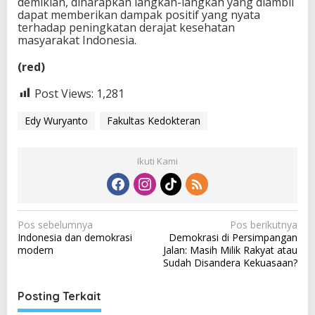
demikian, diharapkan langkah-langkah yang diambil
dapat memberikan dampak positif yang nyata
terhadap peningkatan derajat kesehatan
masyarakat Indonesia.
(red)
Post Views:
1,281
Edy Wuryanto
Fakultas Kedokteran
Ikuti Kami
N
Pos sebelumnya
Pos berikutnya
Indonesia dan demokrasi
Demokrasi di Persimpangan
a
modern
Jalan: Masih Milik Rakyat atau
v
Sudah Disandera Kekuasaan?
i
Posting Terkait
g