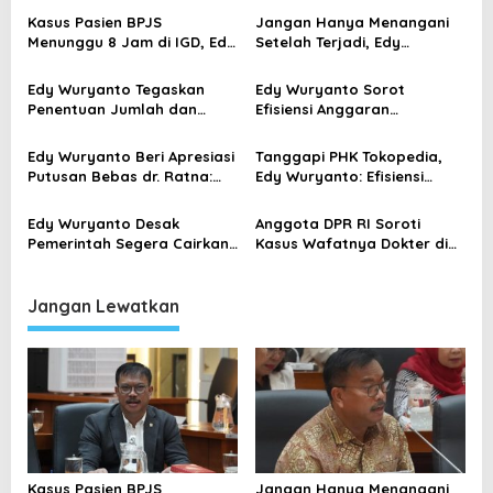
a
Kasus Pasien BPJS
Jangan Hanya Menangani
s
Menunggu 8 Jam di IGD, Edy
Setelah Terjadi, Edy
Wuryanto: Evaluasi Sistem
Wuryanto Minta Negara
i
dan Jaga Empati Tenaga
Cegah PHK Sejak Dini
Edy Wuryanto Tegaskan
Edy Wuryanto Sorot
p
Kesehatan
Penentuan Jumlah dan
Efisiensi Anggaran
o
Lokasi SPPG MBG Wajib
Kemenkes: Mengapa
Berdasarkan Data Penerima
Program Prioritas Justru
s
Edy Wuryanto Beri Apresiasi
Tanggapi PHK Tokopedia,
Manfaat yang Valid
Dikorbankan?
Putusan Bebas dr. Ratna:
Edy Wuryanto: Efisiensi
Momentum Perbaiki Pola
Perusahaan Tak Boleh
Penanganan Sengketa
Abaikan Perlindungan
Edy Wuryanto Desak
Anggota DPR RI Soroti
Medis
Pekerja
Pemerintah Segera Cairkan
Kasus Wafatnya Dokter di
Rp20 Triliun, Jangan Tunggu
NTT, Desak Penguatan
BPJS Kesehatan Terancam
Perlindungan Tenaga
Kolaps
Kesehatan
Jangan Lewatkan
Kasus Pasien BPJS
Jangan Hanya Menangani