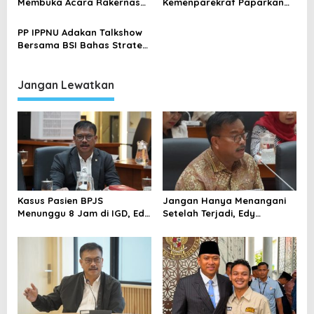
o
Membuka Acara Rakernas
Kemenparekraf Paparkan
PP IPPNU
Materi Kepemimpinan
s
Berkelanjutan bagi PP IPPNU
PP IPPNU Adakan Talkshow
Bersama BSI Bahas Strategi
Fundraising Organisasi di
Rakernas
Jangan Lewatkan
Kasus Pasien BPJS
Jangan Hanya Menangani
Menunggu 8 Jam di IGD, Edy
Setelah Terjadi, Edy
Wuryanto: Evaluasi Sistem
Wuryanto Minta Negara
dan Jaga Empati Tenaga
Cegah PHK Sejak Dini
Kesehatan