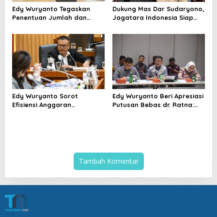
Edy Wuryanto Tegaskan
Dukung Mas Dar Sudaryono,
Penentuan Jumlah dan
Jagatara Indonesia Siap
Lokasi SPPG MBG Wajib
Bentuk Simpul Pemantau
Berdasarkan Data Penerima
Gizi hingga Akar Rumput
Manfaat yang Valid
Edy Wuryanto Sorot
Edy Wuryanto Beri Apresiasi
Efisiensi Anggaran
Putusan Bebas dr. Ratna:
Kemenkes: Mengapa
Momentum Perbaiki Pola
Program Prioritas Justru
Penanganan Sengketa
Dikorbankan?
Medis
Tambah Komentar