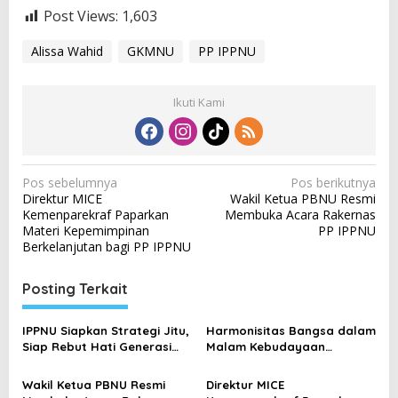
Post Views:
1,603
Alissa Wahid
GKMNU
PP IPPNU
Ikuti Kami
N
Pos sebelumnya
Pos berikutnya
Direktur MICE
Wakil Ketua PBNU Resmi
a
Kemenparekraf Paparkan
Membuka Acara Rakernas
v
Materi Kepemimpinan
PP IPPNU
Berkelanjutan bagi PP IPPNU
i
g
Posting Terkait
a
s
IPPNU Siapkan Strategi Jitu,
Harmonisitas Bangsa dalam
Siap Rebut Hati Generasi
Malam Kebudayaan
i
Muda di Sekolah Umum
Rakernas IPPNU
p
Wakil Ketua PBNU Resmi
Direktur MICE