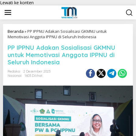
Lewati ke konten
Beranda
»
PP IPPNU Adakan Sosialisasi GKMNU untuk
Memotivasi Anggota IPPNU di Seluruh Indonesia
PP IPPNU Adakan Sosialisasi GKMNU
untuk Memotivasi Anggota IPPNU di
Seluruh Indonesia
Redaksi
2 Desember 2023
Nasional
1603 Dilihat