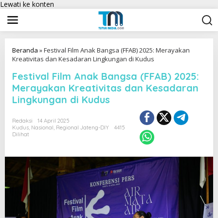
Lewati ke konten
Beranda
»
Festival Film Anak Bangsa (FFAB) 2025: Merayakan
Kreativitas dan Kesadaran Lingkungan di Kudus
Festival Film Anak Bangsa (FFAB) 2025:
Merayakan Kreativitas dan Kesadaran
Lingkungan di Kudus
Redaksi
14 April 2025
Kudus
,
Nasional
,
Regional Jateng-DIY
4415
Dilihat