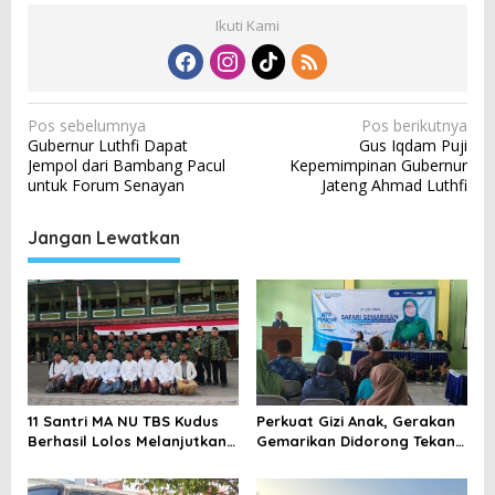
Ikuti Kami
N
Pos sebelumnya
Pos berikutnya
Gubernur Luthfi Dapat
Gus Iqdam Puji
a
Jempol dari Bambang Pacul
Kepemimpinan Gubernur
v
untuk Forum Senayan
Jateng Ahmad Luthfi
i
Jangan Lewatkan
g
a
s
i
p
o
11 Santri MA NU TBS Kudus
Perkuat Gizi Anak, Gerakan
s
Berhasil Lolos Melanjutkan
Gemarikan Didorong Tekan
Studi ke Luar Negeri
Angka Stunting di Kudus