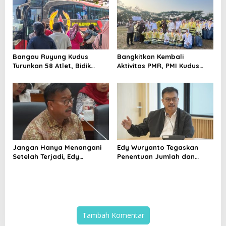
Bangau Ruyung Kudus
Bangkitkan Kembali
Turunkan 58 Atlet, Bidik
Aktivitas PMR, PMI Kudus
Juara Umum di Kejuaraan
Gelar Jumbara IX Pasca
Nasional Purbalingga
Pandemi
Jangan Hanya Menangani
Edy Wuryanto Tegaskan
Setelah Terjadi, Edy
Penentuan Jumlah dan
Wuryanto Minta Negara
Lokasi SPPG MBG Wajib
Cegah PHK Sejak Dini
Berdasarkan Data Penerima
Manfaat yang Valid
Tambah Komentar