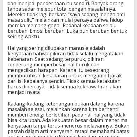
dan menjadi penderitaan itu sendiri. Banyak orang
tanpa sadar melebur total dengan masalahnya.
Mereka tidak lagi berkata “saya sedang mengalami
masa sulit,” melainkan mulai percaya bahwa hidup
mereka memang gagal. Padahal keadaan selalu
berubah. Emosi berubah. Luka pun berubah bentuk
seiring waktu.
Hal yang sering dilupakan manusia adalah
kenyataan bahwa pikiran tidak selalu mengatakan
kebenaran. Saat sedang terpuruk, pikiran
cenderung memperbesar hal buruk dan
mengecilkan harapan. Karena itu seseorang
membutuhkan kesadaran untuk mengambil jarak
dari isi kepalanya sendiri. Tidak semua ketakutan
harus dipercaya. Tidak semua kekhawatiran akan
menjadi nyata.
Kadang-kadang ketenangan bukan datang karena
masalah selesai, melainkan karena kita berhenti
memberi energi berlebihan pada hal-hal yang tidak
bisa kita ubah. Ada kekuatan besar dalam menerima
kenyataan tanpa terus-menerus melawannya. Bukan
pasrah dalam arti menyerah, tetapi memahami batas
antara apa yang bisa dikendalikan dan apa yang