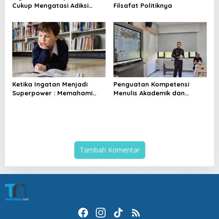
Cukup Mengatasi Adiksi
Filsafat Politiknya
Media Sosial
Ketika Ingatan Menjadi
Penguatan Kompetensi
Superpower : Memahami
Menulis Akademik dan
Memori Luar Biasa pada
Publikasi Digital Serdik
Savant Syndrome
Sespimmen
Tambah Komentar