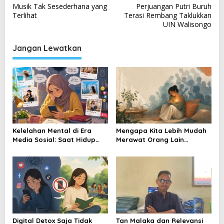
a
Musik Tak Sesederhana yang
Perjuangan Putri Buruh
v
Terlihat
Terasi Rembang Taklukkan
UIN Walisongo
i
g
Jangan Lewatkan
a
s
i
p
o
s
Kelelahan Mental di Era
Mengapa Kita Lebih Mudah
Media Sosial: Saat Hidup
Merawat Orang Lain
Orang Lain Menjadi Tolok
daripada Kesehatan Mental
Ukur Kebahagiaan
Diri Sendiri?
Digital Detox Saja Tidak
Tan Malaka dan Relevansi