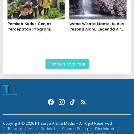
Pemkab Kudus Genjot
Wana Wisata Montel Kudus:
Percepatan Program
Pesona Alam, Legenda Air
Kampung Iklim, Dorong
Bertuah, dan Lonjakan
Setiap Desa Miliki Lokasi
Kunjungan Wisatawan
ProKlim
Tambah Komentar
Copyright © 2026 PT Surya Aruna Media – All Right Reserved
Tentang Kami
Redaksi
Privacy Policy
Disclaimer