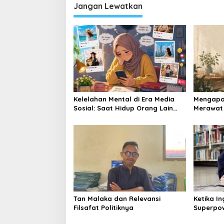
Jangan Lewatkan
Kelelahan Mental di Era Media
Mengapa 
Sosial: Saat Hidup Orang Lain
Merawat 
Menjadi Tolok Ukur Kebahagiaan
Kesehatan
Tan Malaka dan Relevansi
Ketika I
Filsafat Politiknya
Superpo
Luar Bia