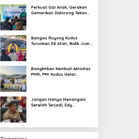
Perkuat Gizi Anak, Gerakan
Gemarikan Didorong Tekan
Angka Stunting di Kudus
Bangau Ruyung Kudus
Turunkan 58 Atlet, Bidik Juara
Umum di Kejuaraan Nasional
Purbalingga
Bangkitkan Kembali Aktivitas
PMR, PMI Kudus Gelar
Jumbara IX Pasca Pandemi
Jangan Hanya Menangani
Setelah Terjadi, Edy
Wuryanto Minta Negara
Cegah PHK Sejak Dini