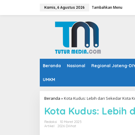
L
Tambahkan Menu
e
Kamis, 6 Agustus 2026
w
a
t
i
k
e
k
o
n
t
Beranda
Nasional
Regional Jateng-DI
e
n
UMKM
Beranda
»
Kota Kudus: Lebih dari Sekedar Kota K
Kota Kudus: Lebih 
Redaksi
10 Maret 2025
Artikel
2026 Dilihat