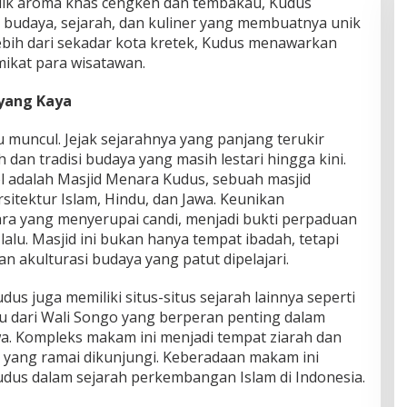
alik aroma khas cengkeh dan tembakau, Kudus
udaya, sejarah, dan kuliner yang membuatnya unik
Lebih dari sekadar kota kretek, Kudus menawarkan
ikat para wisatawan.
yang Kaya
 muncul. Jejak sejarahnya yang panjang terukir
 dan tradisi budaya yang masih lestari hingga kini.
ol adalah Masjid Menara Kudus, sebuah masjid
itektur Islam, Hindu, dan Jawa. Keunikan
ra yang menyerupai candi, menjadi bukti perpaduan
alu. Masjid ini bukan hanya tempat ibadah, tetapi
an akulturasi budaya yang patut dipelajari.
us juga memiliki situs-situs sejarah lainnya seperti
 dari Wali Songo yang berperan penting dalam
a. Kompleks makam ini menjadi tempat ziarah dan
igi yang ramai dikunjungi. Keberadaan makam ini
dus dalam sejarah perkembangan Islam di Indonesia.