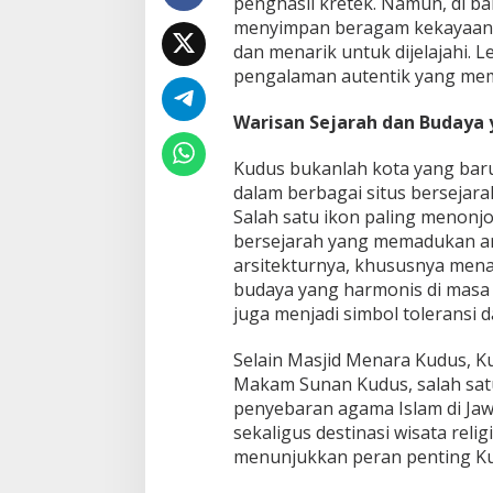
penghasil kretek. Namun, di b
menyimpan beragam kekayaan b
dan menarik untuk dijelajahi. 
pengalaman autentik yang mem
Warisan Sejarah dan Budaya 
Kudus bukanlah kota yang baru
dalam berbagai situs bersejarah
Salah satu ikon paling menonj
bersejarah yang memadukan ars
arsitekturnya, khususnya mena
budaya yang harmonis di masa l
juga menjadi simbol toleransi d
Selain Masjid Menara Kudus, Kud
Makam Sunan Kudus, salah satu
penyebaran agama Islam di Jaw
sekaligus destinasi wisata rel
menunjukkan peran penting Ku