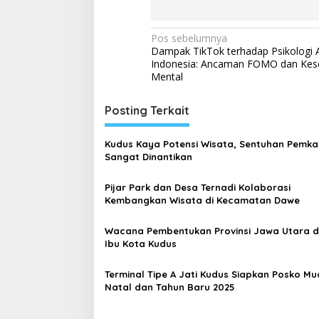
N
Pos sebelumnya
Dampak TikTok terhadap Psikologi A
a
Indonesia: Ancaman FOMO dan Kes
v
Mental
i
Posting Terkait
g
a
Kudus Kaya Potensi Wisata, Sentuhan Pemk
s
Sangat Dinantikan
i
Pijar Park dan Desa Ternadi Kolaborasi
p
Kembangkan Wisata di Kecamatan Dawe
o
Wacana Pembentukan Provinsi Jawa Utara 
s
Ibu Kota Kudus
Terminal Tipe A Jati Kudus Siapkan Posko Mu
Natal dan Tahun Baru 2025