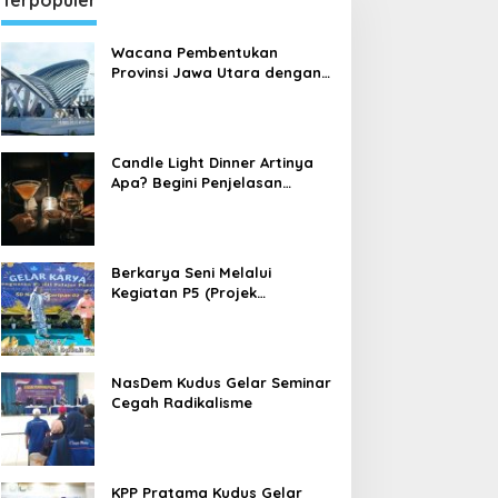
Terpopuler
Wacana Pembentukan
Provinsi Jawa Utara dengan
Ibu Kota Kudus
Candle Light Dinner Artinya
Apa? Begini Penjelasan
Candle Light Dinner yang
sedang Dibahas Banyak
Orang
Berkarya Seni Melalui
Kegiatan P5 (Projek
Penguatan Profil Pelajar
Pancasila) di Sekolah Dasar
NasDem Kudus Gelar Seminar
Cegah Radikalisme
KPP Pratama Kudus Gelar