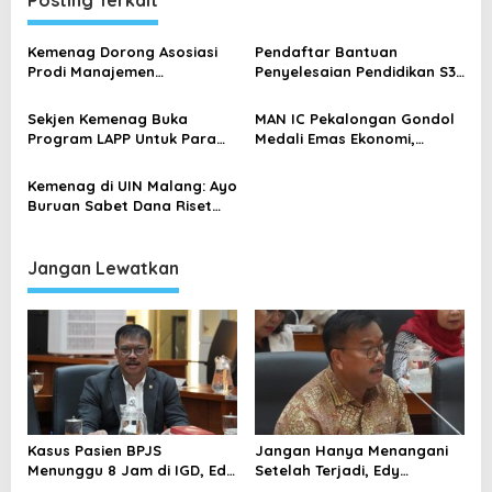
a
Posting Terkait
s
Kemenag Dorong Asosiasi
Pendaftar Bantuan
i
Prodi Manajemen
Penyelesaian Pendidikan S3
p
Pendidikan Islam se-
Kemenag Tembus di Atas
Indonesia Manfaatkan
2.000 orang
o
Sekjen Kemenag Buka
MAN IC Pekalongan Gondol
Layanan Beasiswa dan Riset
Program LAPP Untuk Para
Medali Emas Ekonomi,
s
Kolaboratif
Calon Awardee ke Luar
Dalam Ajang Olimpiade
Negeri
Sains Nasional 2025
Kemenag di UIN Malang: Ayo
Buruan Sabet Dana Riset
MoRA The Air Fund 2 Milyard
Jangan Lewatkan
Kasus Pasien BPJS
Jangan Hanya Menangani
Menunggu 8 Jam di IGD, Edy
Setelah Terjadi, Edy
Wuryanto: Evaluasi Sistem
Wuryanto Minta Negara