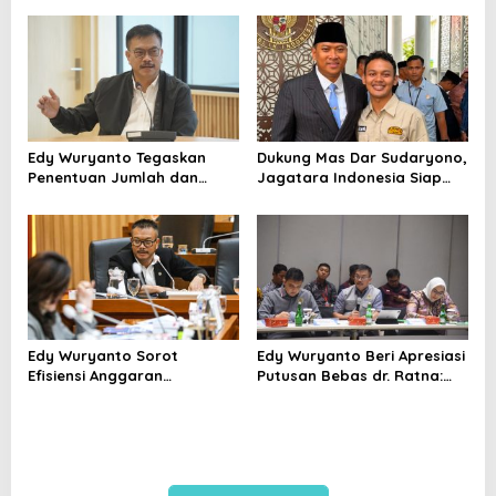
dan Jaga Empati Tenaga
Cegah PHK Sejak Dini
Kesehatan
Edy Wuryanto Tegaskan
Dukung Mas Dar Sudaryono,
Penentuan Jumlah dan
Jagatara Indonesia Siap
Lokasi SPPG MBG Wajib
Bentuk Simpul Pemantau
Berdasarkan Data Penerima
Gizi hingga Akar Rumput
Manfaat yang Valid
Edy Wuryanto Sorot
Edy Wuryanto Beri Apresiasi
Efisiensi Anggaran
Putusan Bebas dr. Ratna:
Kemenkes: Mengapa
Momentum Perbaiki Pola
Program Prioritas Justru
Penanganan Sengketa
Dikorbankan?
Medis