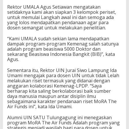
Rektor UMALA Agus Setiawan mengatakan
setidaknya kami akan siapkan 3 kelompok periset,
untuk memulai Langkah awal ini dan semoga ada
yang lolos mendapatkan pendanaan agar para
dosen semangat untuk melakukan penelitian.
“Kami UMALA sudah sekian lama mendapatkan
dampak program-program Kemenag salah satunya
adalah program beasiswa 5000 Doktor dan
sekarang Beasiswa Indonesia Bangkit (BIB)”, kata
Agus.
Sementara itu, Rektor UIN Jurai Siwo Lampung Ida
Umami mengajak para dosen UIN untuk tidak Lelah
melakukan riset termasuk yang didanai dengan
anggaran kolaborasi Kemenag-LPDP. “Saya
berharap kita saling berkolaborasi baik sumber
daya manusia maupun antar disiplin ilmu
sebagaimana karakter pendanaan riset MoRA The
Air Funds ini”, kata Ida Umami.
Alumni UIN SATU Tulungagung ini menegaskan
program MoRA The Air Funds Adalah program yang
strategis menjadi wasilah bagi para dosen untuk