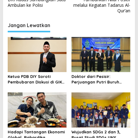
a
Ambulan ke Polisi
melalui Kegiatan Tadarus Al-
v
Qur’an
i
Jangan Lewatkan
g
a
s
i
p
o
Ketua PDB DIY Soroti
Doktor dari Pesisir:
s
Pembubaran Diskusi di GIK
Perjuangan Putri Buruh
UGM, Ingatkan Pentingnya
Terasi Rembang Taklukkan
Ruang Dialog
UIN Walisongo
Hadapi Tantangan Ekonomi
Wujudkan SDGs 2 dan 3,
Global, Rahardika
Pusat Studi SDGs UNY