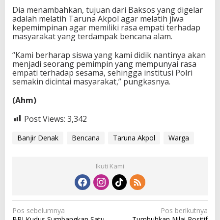
Dia menambahkan, tujuan dari Baksos yang digelar
adalah melatih Taruna Akpol agar melatih jiwa
kepemimpinan agar memiliki rasa empati terhadap
masyarakat yang terdampak bencana alam.
“Kami berharap siswa yang kami didik nantinya akan
menjadi seorang pemimpin yang mempunyai rasa
empati terhadap sesama, sehingga institusi Polri
semakin dicintai masyarakat,” pungkasnya.
(Ahm)
Post Views:
3,342
Banjir Denak
Bencana
Taruna Akpol
Warga
Ikuti Kami
N
Pos sebelumnya
Pos berikutnya
BRI Kudus Sumbangkan Satu
Tumbuhkan Nilai Positif