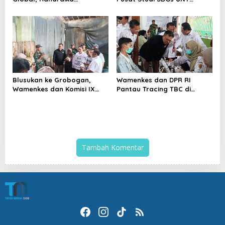
Bagaskara Tegaskan Sosok
Sosialisasikan Pola Hidup
Pemimpin Pengusaha Muda
Sehat Lewat Empat Pos
Harus Mampu Merangkul
Kegiatan
dan Berkolaborasi
Blusukan ke Grobogan,
Wamenkes dan DPR RI
Wamenkes dan Komisi IX
Pantau Tracing TBC di
DPR-RI Serahkan Bantuan
Grobogan, Edy Wuryanto:
RTLH untuk Pasien TBC
Target Akhirnya Nol Kasus
Tambah Komentar