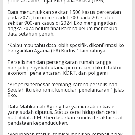
putusan akhir,” ujar Eko pada Selasa (18/6).
Data menunjukkan sekitar 1.500 kasus perceraian
pada 2022, turun menjadi 1.300 pada 2023, dan
sekitar 900-an kasus di 2024. Eko mengingatkan
angka 2024 belum final karena belum mencakup
data setahun penuh.
“Kalau mau tahu data lebih spesifik, dikonfirmasi ke
Pengadilan Agama (PA) Kudus,” tambahnya.
Perselisihan dan pertengkaran rumah tangga
menjadi penyebab utama perceraian, diikuti faktor
ekonomi, penelantaran, KDRT, dan poligami.
“Proporsi terbesar memang karena perselisihan.
Setelah itu ekonomi, kemudian penelantaran,” jelas
Eko.
Data Mahkamah Agung hanya mencakup kasus
yang sudah diputus. Status cerai hidup dan cerai
mati didata PMD berdasarkan kondisi terakhir saat
pendataan kependudukan.
“Perubahan status, semisal menikah kembali, tidak