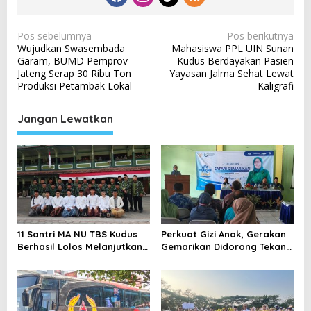
N
Pos sebelumnya
Pos berikutnya
Wujudkan Swasembada
Mahasiswa PPL UIN Sunan
a
Garam, BUMD Pemprov
Kudus Berdayakan Pasien
v
Jateng Serap 30 Ribu Ton
Yayasan Jalma Sehat Lewat
Produksi Petambak Lokal
Kaligrafi
i
g
Jangan Lewatkan
a
s
i
p
o
s
11 Santri MA NU TBS Kudus
Perkuat Gizi Anak, Gerakan
Berhasil Lolos Melanjutkan
Gemarikan Didorong Tekan
Studi ke Luar Negeri
Angka Stunting di Kudus