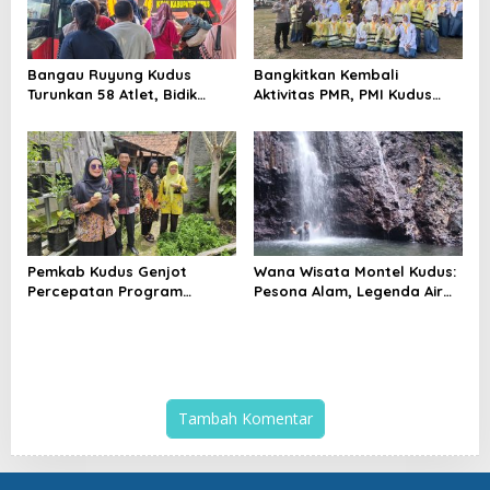
Bangau Ruyung Kudus
Bangkitkan Kembali
Turunkan 58 Atlet, Bidik
Aktivitas PMR, PMI Kudus
Juara Umum di Kejuaraan
Gelar Jumbara IX Pasca
Nasional Purbalingga
Pandemi
Pemkab Kudus Genjot
Wana Wisata Montel Kudus:
Percepatan Program
Pesona Alam, Legenda Air
Kampung Iklim, Dorong
Bertuah, dan Lonjakan
Setiap Desa Miliki Lokasi
Kunjungan Wisatawan
ProKlim
Tambah Komentar