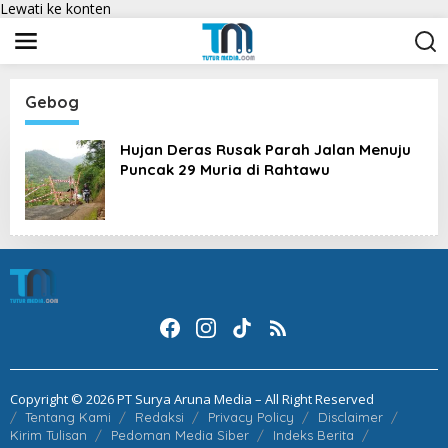
Lewati ke konten
Gebog
Hujan Deras Rusak Parah Jalan Menuju
Puncak 29 Muria di Rahtawu
Copyright © 2026 PT Surya Aruna Media – All Right Reserved
Tentang Kami
Redaksi
Privacy Policy
Disclaimer
Kirim Tulisan
Pedoman Media Siber
Indeks Berita