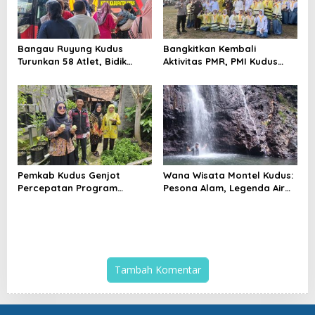
Bangau Ruyung Kudus
Bangkitkan Kembali
Turunkan 58 Atlet, Bidik
Aktivitas PMR, PMI Kudus
Juara Umum di Kejuaraan
Gelar Jumbara IX Pasca
Nasional Purbalingga
Pandemi
Pemkab Kudus Genjot
Wana Wisata Montel Kudus:
Percepatan Program
Pesona Alam, Legenda Air
Kampung Iklim, Dorong
Bertuah, dan Lonjakan
Setiap Desa Miliki Lokasi
Kunjungan Wisatawan
ProKlim
Tambah Komentar