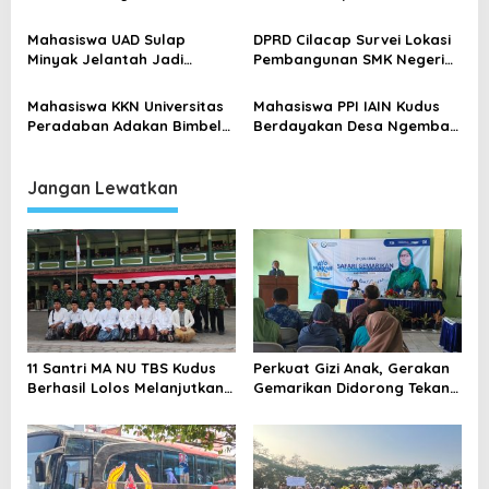
s
Yayasan Jalma Sehat Lewat
Mahasiswa
Kaligrafi
Mahasiswa UAD Sulap
DPRD Cilacap Survei Lokasi
Minyak Jelantah Jadi
Pembangunan SMK Negeri
Sabun, Berdayakan Warga
Cimanggu
Bantul
Mahasiswa KKN Universitas
Mahasiswa PPI IAIN Kudus
Peradaban Adakan Bimbel
Berdayakan Desa Ngembal
dan Kelas Literasi Rutin
Kulon Lewat Pelatihan
untuk Anak-Anak
Canva
Jangan Lewatkan
11 Santri MA NU TBS Kudus
Perkuat Gizi Anak, Gerakan
Berhasil Lolos Melanjutkan
Gemarikan Didorong Tekan
Studi ke Luar Negeri
Angka Stunting di Kudus