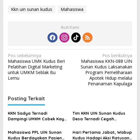
Kkn uin sunan kudus
Mahasiswa
Ikuti Kami
N
Pos sebelumnya
Pos berikutnya
Mahasiswa UMK Kudus Beri
Mahasiswa KKN-088 UIN
a
Pelatihan Digital Marketing
Sunan Kudus Laksanakan
v
untuk UMKM Seblak Bu
Program Pemeliharaan
Lemu
Apotek Hidup melalui
i
Penanaman Kapulaga
g
a
Posting Terkait
s
KKN Sadya Ternadi
Tim KKN UIN Sunan Kudus
i
Dampingi UMKM Cobek Kayu
Desa Ternadi Cegah
p
“Musa Barokah” Go Digital
Stunting dengan Sandwich
Alpukat
o
Mahasiswa PPL UIN Sunan
Hari Pertama Jabat, Wabup
Kudus Berdayakan Pasien
Kudus Hadapi Aksi Ratusan