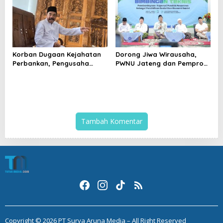
Korban Dugaan Kejahatan
Dorong Jiwa Wirausaha,
Perbankan, Pengusaha
PWNU Jateng dan Pemprov
Properti di Pati Terancam
Latih Santri Olah Produk
Kehilangan Aset
Lele
Tambah Komentar
Copyright © 2026 PT Surya Aruna Media – All Right Reserved