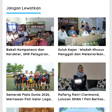
p
Membangun Pati Lebih Baik
Jangan Lewatkan
o
s
Bekali Kompetensi dan
Suluk Kajen : Wadah Khusus
Karakter, SMK Pelayaran
Menggali dan Melestarikan
Tayu Siapkan Lulusan
Warisan Intelektual Syekh
Bekerja hingga ke Jepang
Ahmad Mutamakkin
Semarak Piala Dunia 2026,
Raferty Ratri Clarimond,
Wartawan Pati Gelar Laga
Lulusan SMAN 1 Pati Berhasil
Mini Soccer Persahabatan
Diterima di Dua Universitas
Ternama Kanada