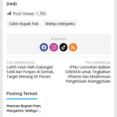
(red)
Post Views:
1,765
Calon Bupati Pati
Wahyu Indriyanto
Ikuti Kami
N
Pos sebelumnya
Pos berikutnya
Luthfi-Yasin Raih Dukungan
IPNU Luncurkan Aplikasi
a
Solid dari Ponpes di Demak,
SIREKAN untuk Tingkatkan
v
Target Menang 99 Persen
Efisiensi dan Modernisasi
Pengelolaan Keanggotaan
i
g
Posting Terkait
a
s
Mantan Bupati Pati,
Haryanto: Wahyu-
i
Suharyono Siap