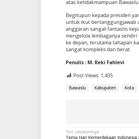
atas ketidakmampuan Bawaslu 
Begitupun kepada presiden ya
untuk ikut bertanggungjawab a
anggaran sangat fantastis kepa
mengelola lembaganya sendiri 
ke depan, terutama tahapan k
sangat kompleks dan berat.
Penulis : M. Reki Fahlevi
Post Views:
1,435
Bawaslu
Kabupaten
Kota
N
Pos sebelumnya
Tema Hari Kemerdekaan Indonesia 2