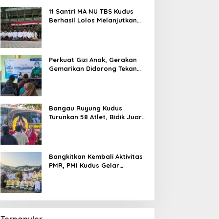
11 Santri MA NU TBS Kudus
Berhasil Lolos Melanjutkan
Studi ke Luar Negeri
Perkuat Gizi Anak, Gerakan
Gemarikan Didorong Tekan
Angka Stunting di Kudus
Bangau Ruyung Kudus
Turunkan 58 Atlet, Bidik Juara
Umum di Kejuaraan Nasional
Purbalingga
Bangkitkan Kembali Aktivitas
PMR, PMI Kudus Gelar
Jumbara IX Pasca Pandemi