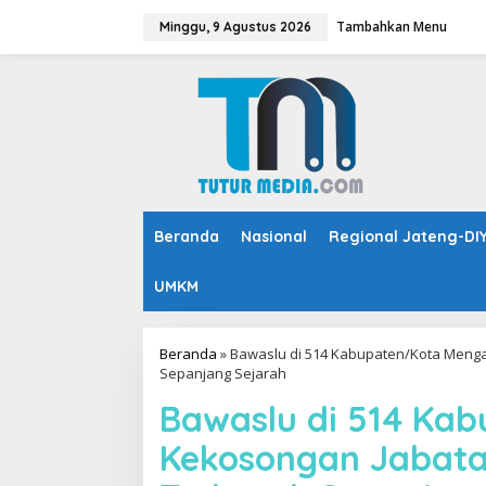
L
Tambahkan Menu
e
Minggu, 9 Agustus 2026
w
a
t
i
k
e
k
o
n
t
Beranda
Nasional
Regional Jateng-DI
e
n
UMKM
Beranda
»
Bawaslu di 514 Kabupaten/Kota Meng
Sepanjang Sejarah
Bawaslu di 514 Ka
Kekosongan Jabata