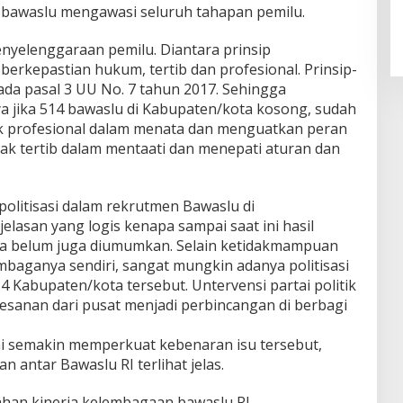
 bawaslu mengawasi seluruh tahapan pemilu.
nyelenggaraan pemilu. Diantara prinsip
erkepastian hukum, tertib dan profesional. Prinsip-
 pada pasal 3 UU No. 7 tahun 2017. Sehingga
 jika 514 bawaslu di Kabupaten/kota kosong, sudah
dak profesional dalam menata dan menguatkan peran
k tertib dalam mentaati dan menepati aturan dan
olitisasi dalam rekrutmen Bawaslu di
elasan yang logis kenapa sampai saat ini hasil
ta belum juga diumumkan. Selain ketidakmampuan
mbaganya sendiri, sangat mungkin adanya politisasi
 Kabupaten/kota tersebut. Untervensi partai politik
 pesanan dari pusat menjadi perbincangan di berbagi
i semakin memperkuat kebenaran isu tersebut,
n antar Bawaslu RI terlihat jelas.
an kinerja kelembagaan bawaslu RI.