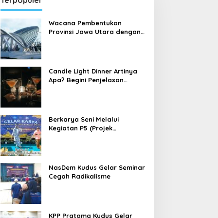
Terpopuler
Wacana Pembentukan
Provinsi Jawa Utara dengan
Ibu Kota Kudus
Candle Light Dinner Artinya
Apa? Begini Penjelasan
Candle Light Dinner yang
sedang Dibahas Banyak
Orang
Berkarya Seni Melalui
Kegiatan P5 (Projek
Penguatan Profil Pelajar
Pancasila) di Sekolah Dasar
NasDem Kudus Gelar Seminar
Cegah Radikalisme
KPP Pratama Kudus Gelar