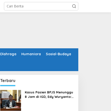
Olahraga
Humaniora
Sosial-Budaya
Terbaru
Kasus Pasien BPJS Menunggu
8 Jam di IGD, Edy Wuryanto:
Evaluasi Sistem dan Jaga
Empati Tenaga Kesehatan