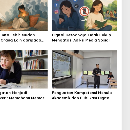
Kita Lebih Mudah
Digital Detox Saja Tidak Cukup
Orang Lain daripada
Mengatasi Adiksi Media Sosial
 Mental Diri Sendiri?
ngatan Menjadi
Penguatan Kompetensi Menulis
wer : Memahami Memori
Akademik dan Publikasi Digital
sa pada Savant
Serdik Sespimmen
e