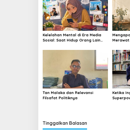
Kelelahan Mental di Era Media
Mengapa 
Sosial: Saat Hidup Orang Lain
Merawat 
Menjadi Tolok Ukur Kebahagiaan
Kesehatan
Tan Malaka dan Relevansi
Ketika I
Filsafat Politiknya
Superpo
Luar Bia
Syndrom
Tinggalkan Balasan