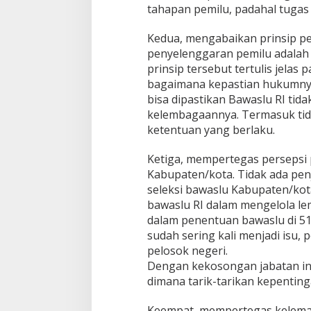
tahapan pemilu, padahal tugas
Kedua, mengabaikan prinsip pe
penyelenggaran pemilu adalah b
prinsip tersebut tertulis jelas
bagaimana kepastian hukumnya
bisa dipastikan Bawaslu RI ti
kelembagaannya. Termasuk tida
ketentuan yang berlaku.
Ketiga, mempertegas persepsi p
Kabupaten/kota. Tidak ada penj
seleksi bawaslu Kabupaten/ko
bawaslu RI dalam mengelola le
dalam penentuan bawaslu di 514
sudah sering kali menjadi isu,
pelosok negeri.
Dengan kekosongan jabatan in
dimana tarik-tarikan kepentinga
Keempat, mempertegas kelemah