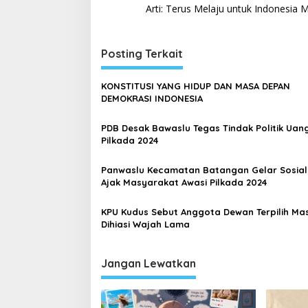
a
Arti: Terus Melaju untuk Indonesia 
v
i
Posting Terkait
g
a
KONSTITUSI YANG HIDUP DAN MASA DEPAN
s
DEMOKRASI INDONESIA
i
PDB Desak Bawaslu Tegas Tindak Politik Uang
p
Pilkada 2024
o
Panwaslu Kecamatan Batangan Gelar Sosiali
s
Ajak Masyarakat Awasi Pilkada 2024
KPU Kudus Sebut Anggota Dewan Terpilih Mas
Dihiasi Wajah Lama
Jangan Lewatkan