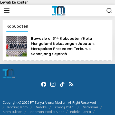
Lewati ke konten
Kabupaten
Bawaslu di 514 Kabupaten/Kota
Mengalami Kekosongan Jabatan:
Merupakan Presedent Terburuk
Sepanjang Sejarah
Copyright © 2026 PT Surya Aruna Media – All Right Reserved
Tentang Kami
Redaksi
Privacy Policy
Disclaimer
Kirim Tulisan
Pedoman Media Siber
Indeks Berita