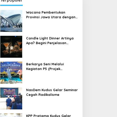
Terpopuler
Wacana Pembentukan
Provinsi Jawa Utara dengan
Ibu Kota Kudus
Candle Light Dinner Artinya
Apa? Begini Penjelasan
Candle Light Dinner yang
sedang Dibahas Banyak
Orang
Berkarya Seni Melalui
Kegiatan P5 (Projek
Penguatan Profil Pelajar
Pancasila) di Sekolah Dasar
NasDem Kudus Gelar Seminar
Cegah Radikalisme
KPP Pratama Kudus Gelar