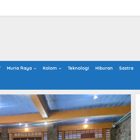
Y
Muria Raya
Kolom
Teknologi
Hiburan
Sastra