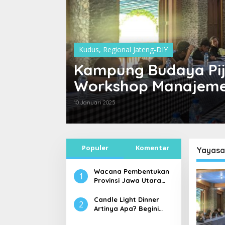
Kudus
,
Regional Jateng-DIY
Kampung Budaya Pij
Workshop Manajeme
Biennale Yogyakart
10 Januari 2025
Populer
Komentar
Yayasa
Wacana Pembentukan
1
Provinsi Jawa Utara
dengan Ibu Kota Kudus
Candle Light Dinner
2
Artinya Apa? Begini
Penjelasan Candle