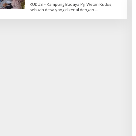
L
KUDUS – Kampung Budaya Piji Wetan Kudus,
E
sebuah desa yang dikenal dengan
H
R
E
D
A
K
S
I