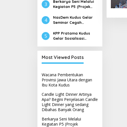
Light Dinner yang
Berkarya Seni Melalui
3
sedang Dibahas
Kegiatan P5 (Projek
Banyak Orang
Penguatan Profil
Pelajar Pancasila) di
NasDem Kudus Gelar
4
Sekolah Dasar
Seminar Cegah
Radikalisme
KPP Pratama Kudus
5
Gelar Sosialisasi
Coretax, Aplikasi
Perpajakan Terpadu
Most Viewed Posts
Wacana Pembentukan
Provinsi Jawa Utara dengan
Ibu Kota Kudus
Candle Light Dinner Artinya
Apa? Begini Penjelasan Candle
Light Dinner yang sedang
Dibahas Banyak Orang
Berkarya Seni Melalui
Kegiatan P5 (Projek