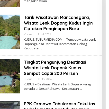
mengakibatkan
R
E
D
A
K
Tarik Wisatawan Mancanegara,
S
I
Wisata Lenk Dopang Kudus Ingin
Ciptakan Penginapan Baru
Kudus
|
9 Juli 2024
O
L
KUDUS, TUTURMEDIA.COM – Tempat wisata Lenk
E
Dopang Desa Rahtawu, Kecamatan Gebog,
H
Kabupaten
R
E
D
A
Tingkat Pengunjung Destinasi
K
S
Wisata Lenk Dopank Kudus
I
Sempat Capai 200 Persen
Kudus
|
18 Mei 2024
O
L
KUDUS – Destinasi Wisata Lenk Dopank yang
E
berada di Desa Rahtawu, Kecamatan
H
R
E
D
PPK Ormawa Tabularasa Fakultas
A
K