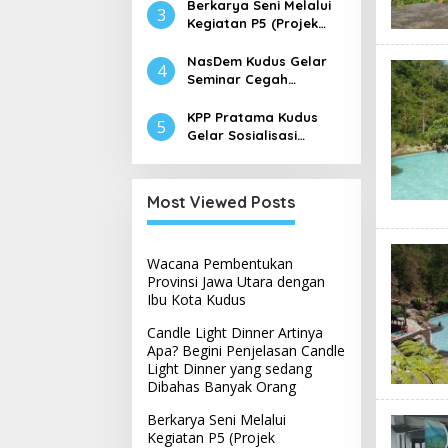
Light Dinner yang
Berkarya Seni Melalui
3
sedang Dibahas
Kegiatan P5 (Projek
Banyak Orang
Penguatan Profil
Pelajar Pancasila) di
NasDem Kudus Gelar
4
Sekolah Dasar
Seminar Cegah
Radikalisme
KPP Pratama Kudus
5
Gelar Sosialisasi
Coretax, Aplikasi
Perpajakan Terpadu
Most Viewed Posts
Wacana Pembentukan
Provinsi Jawa Utara dengan
Ibu Kota Kudus
Candle Light Dinner Artinya
Apa? Begini Penjelasan Candle
Light Dinner yang sedang
Dibahas Banyak Orang
Berkarya Seni Melalui
Kegiatan P5 (Projek