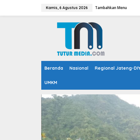
L
Tambahkan Menu
e
Kamis, 6 Agustus 2026
w
a
t
i
k
e
k
o
n
t
Beranda
Nasional
Regional Jateng-DI
e
n
UMKM