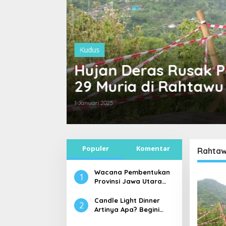
Kudus
Puncak
Tarik Wisatawan Ma
Dopang Kudus Ingin
9 Juli 2024
Populer
Komentar
Rahta
Wacana Pembentukan
1
Provinsi Jawa Utara
dengan Ibu Kota Kudus
Candle Light Dinner
2
Artinya Apa? Begini
Penjelasan Candle