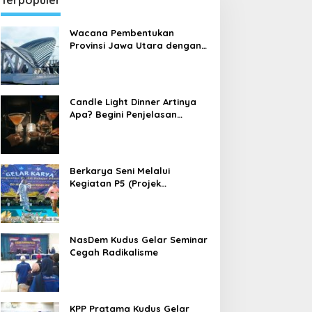
Terpopuler
Wacana Pembentukan
Provinsi Jawa Utara dengan
Ibu Kota Kudus
Candle Light Dinner Artinya
Apa? Begini Penjelasan
Candle Light Dinner yang
sedang Dibahas Banyak
Orang
Berkarya Seni Melalui
Kegiatan P5 (Projek
Penguatan Profil Pelajar
Pancasila) di Sekolah Dasar
NasDem Kudus Gelar Seminar
Cegah Radikalisme
KPP Pratama Kudus Gelar