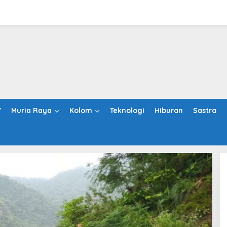
Y
Muria Raya
Kolom
Teknologi
Hiburan
Sastra