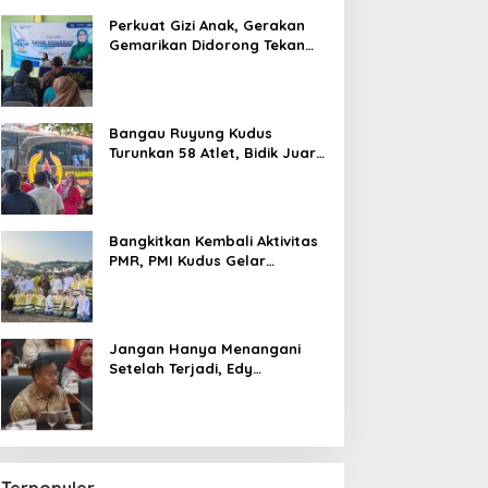
Perkuat Gizi Anak, Gerakan
Gemarikan Didorong Tekan
Angka Stunting di Kudus
Kudus
Bangau Ruyung Kudus
Tingkat Pengunjung Destinasi W
Turunkan 58 Atlet, Bidik Juara
Umum di Kejuaraan Nasional
Dopank Kudus Sempat Capai 20
Purbalingga
 Mei 2024
Bangkitkan Kembali Aktivitas
PMR, PMI Kudus Gelar
Jumbara IX Pasca Pandemi
Jangan Hanya Menangani
Setelah Terjadi, Edy
Wuryanto Minta Negara
Cegah PHK Sejak Dini