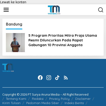
Lewati ke konten
Bandung
5 Program Prioritas Mitra Praja Utama
Resmi Diluncurkan Pada Rapat
Gabungan 10 Provinsi Anggota
Copyright © 2026 PT Surya Aruna Media – All Right Reserved
Tentang Kami
Redaksi
Privacy Policy
Disclaimer
Kirim Tulisan
Pedoman Media Siber
Indeks Berita