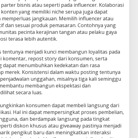
rter bisnis atau seperti pada influencer. Kolaborasi
 konten yang memiliki niche serupa juga dapat
m memperluas jangkauan. Memilih influencer atau
tif dan sesuai produk pemasaran. Contohnya yang
nitas pecinta kerajinan tangan atau pelaku gaya
si terasa lebih autentik.
rs tentunya menjadi kunci membangun loyalitas pada
 komentar, repost story dari konsumen, serta
ng dapat menumbuhkan kedekatan dan rasa
 merek. Konsistensi dalam waktu posting tentunya
a penjadwalan unggahan, misalnya tiga kali seminggu
k membantu membangun ekspektasi dan
lihat secara luas.
ungkinkan konsumen dapat membeli langsung dari
likasi. Hal ini dapat mempersingkat proses pembelian,
gguna, dan berdampak langsung pada tingkat
perti diskon khusus atau giveaway pastinya menjadi
narik pengikut baru dan meningkatkan interaksi