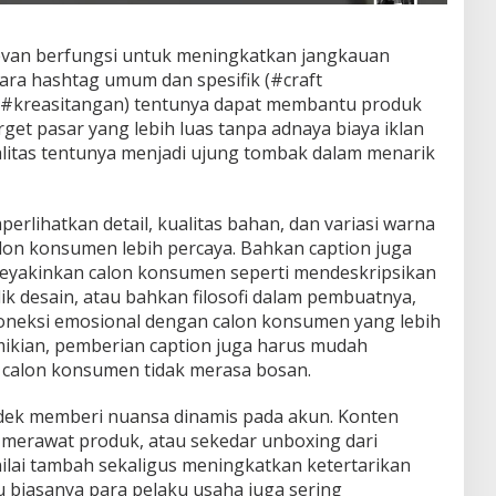
van berfungsi untuk meningkatkan jangkauan
ara hashtag umum dan spesifik (#craft
#kreasitangan) tentunya dapat membantu produk
get pasar yang lebih luas tanpa adnaya biaya iklan
litas tentunya menjadi ujung tombak dalam menarik
erlihatkan detail, kualitas bahan, dan variasi warna
alon konsumen lebih percaya. Bahkan caption juga
meyakinkan calon konsumen seperti mendeskripsikan
lik desain, atau bahkan filosofi dalam pembuatnya,
oneksi emosional dengan calon konsumen yang lebih
mikian, pemberian caption juga harus mudah
r calon konsumen tidak merasa bosan.
ndek memberi nuansa dinamis pada akun. Konten
a merawat produk, atau sekedar unboxing dari
lai tambah sekaligus meningkatkan ketertarikan
u biasanya para pelaku usaha juga sering