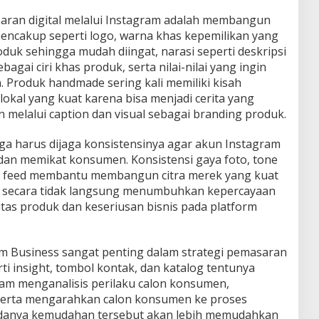
ran digital melalui Instagram adalah membangun
i mencakup seperti logo, warna khas kepemilikan yang
duk sehingga mudah diingat, narasi seperti deskripsi
agai ciri khas produk, serta nilai-nilai yang ingin
Produk handmade sering kali memiliki kisah
lokal yang kuat karena bisa menjadi cerita yang
 melalui caption dan visual sebagai branding produk.
a harus dijaga konsistensinya agar akun Instagram
, dan memikat konsumen. Konsistensi gaya foto, tone
ut feed membantu membangun citra merek yang kuat
ini secara tidak langsung menumbuhkan kepercayaan
tas produk dan keseriusan bisnis pada platform
m Business sangat penting dalam strategi pemasaran
ti insight, tombol kontak, dan katalog tentunya
m menganalisis perilaku calon konsumen,
 serta mengarahkan calon konsumen ke proses
adanya kemudahan tersebut akan lebih memudahkan