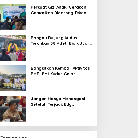
Perkuat Gizi Anak, Gerakan
Gemarikan Didorong Tekan
Angka Stunting di Kudus
Bangau Ruyung Kudus
Turunkan 58 Atlet, Bidik Juara
Umum di Kejuaraan Nasional
Purbalingga
Bangkitkan Kembali Aktivitas
PMR, PMI Kudus Gelar
Jumbara IX Pasca Pandemi
Jangan Hanya Menangani
Setelah Terjadi, Edy
Wuryanto Minta Negara
Cegah PHK Sejak Dini