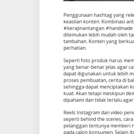
Penggunaan hashtag yang rele
keaslian konten. Kombinasi ant
#kerajinantangan #handmade 
ditemukan lebih mudah oleh tar
tambahan. Konten yang berkua
perhatian.
Seperti foto produk harus memp
yang benar-benar jelas agar c
dapat digunakan untuk lebih 
proses pembuatan, cerita di ba
sehingga dapat menciptakan k
kuat. Akan tetapi meskipun de
dipahami dan tidak terlalu aga
Reels Instagram dan video pe
seperti behind the scenes, car
pelanggan tentunya memberi ni
pada calon konsumen. Selain it