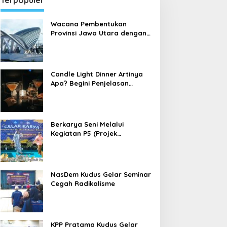
Terpopuler
Wacana Pembentukan
Provinsi Jawa Utara dengan
Ibu Kota Kudus
Candle Light Dinner Artinya
Apa? Begini Penjelasan
Candle Light Dinner yang
sedang Dibahas Banyak
Orang
Berkarya Seni Melalui
Kegiatan P5 (Projek
Penguatan Profil Pelajar
Pancasila) di Sekolah Dasar
NasDem Kudus Gelar Seminar
Cegah Radikalisme
KPP Pratama Kudus Gelar