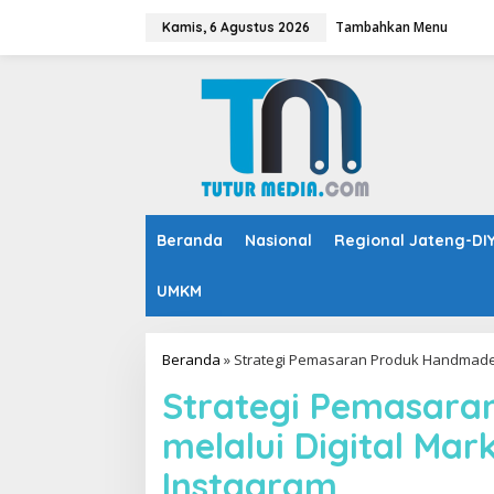
L
Tambahkan Menu
e
Kamis, 6 Agustus 2026
w
a
t
i
k
e
k
o
n
t
Beranda
Nasional
Regional Jateng-DI
e
n
UMKM
Beranda
»
Strategi Pemasaran Produk Handmade m
Strategi Pemasar
melalui Digital Mar
Instagram