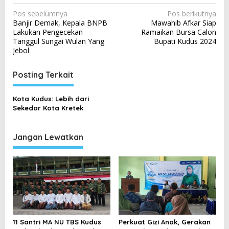
N
Pos sebelumnya
Pos berikutnya
Banjir Demak, Kepala BNPB
Mawahib Afkar Siap
a
Lakukan Pengecekan
Ramaikan Bursa Calon
v
Tanggul Sungai Wulan Yang
Bupati Kudus 2024
Jebol
i
g
Posting Terkait
a
s
Kota Kudus: Lebih dari
Sekedar Kota Kretek
i
p
Jangan Lewatkan
o
s
11 Santri MA NU TBS Kudus
Perkuat Gizi Anak, Gerakan