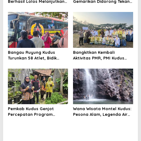
Berhasil Lolos Melanjutkan
Gemarikan Didorong Tekan
Studi ke Luar Negeri
Angka Stunting di Kudus
Bangau Ruyung Kudus
Bangkitkan Kembali
Turunkan 58 Atlet, Bidik
Aktivitas PMR, PMI Kudus
Juara Umum di Kejuaraan
Gelar Jumbara IX Pasca
Nasional Purbalingga
Pandemi
Pemkab Kudus Genjot
Wana Wisata Montel Kudus:
Percepatan Program
Pesona Alam, Legenda Air
Kampung Iklim, Dorong
Bertuah, dan Lonjakan
Setiap Desa Miliki Lokasi
Kunjungan Wisatawan
ProKlim