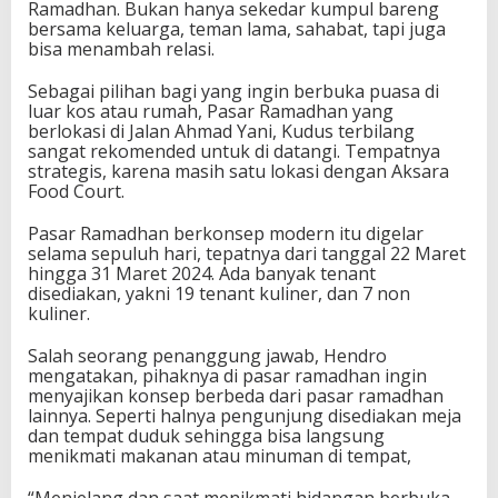
Ramadhan. Bukan hanya sekedar kumpul bareng
bersama keluarga, teman lama, sahabat, tapi juga
bisa menambah relasi.
Sebagai pilihan bagi yang ingin berbuka puasa di
luar kos atau rumah, Pasar Ramadhan yang
berlokasi di Jalan Ahmad Yani, Kudus terbilang
sangat rekomended untuk di datangi. Tempatnya
strategis, karena masih satu lokasi dengan Aksara
Food Court.
Pasar Ramadhan berkonsep modern itu digelar
selama sepuluh hari, tepatnya dari tanggal 22 Maret
hingga 31 Maret 2024. Ada banyak tenant
disediakan, yakni 19 tenant kuliner, dan 7 non
kuliner.
Salah seorang penanggung jawab, Hendro
mengatakan, pihaknya di pasar ramadhan ingin
menyajikan konsep berbeda dari pasar ramadhan
lainnya. Seperti halnya pengunjung disediakan meja
dan tempat duduk sehingga bisa langsung
menikmati makanan atau minuman di tempat,
“Menjelang dan saat menikmati hidangan berbuka