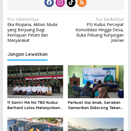
N
Pos sebelumnya
Pos berikutnya
Eka Risqiana, Aktivis Muda
PSI Kudus Percepat
a
yang Berjuang Bagi
Konsolidasi Hingga Desa,
v
Kemajuan Petani dan
Buka Peluang Kunjungan
Masyarakat
Jokowi
i
g
Jangan Lewatkan
a
s
i
p
o
s
11 Santri MA NU TBS Kudus
Perkuat Gizi Anak, Gerakan
Berhasil Lolos Melanjutkan
Gemarikan Didorong Tekan
Studi ke Luar Negeri
Angka Stunting di Kudus