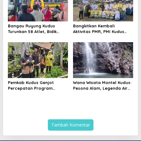
Bangau Ruyung Kudus
Bangkitkan Kembali
Turunkan 58 Atlet, Bidik
Aktivitas PMR, PMI Kudus
Juara Umum di Kejuaraan
Gelar Jumbara IX Pasca
Nasional Purbalingga
Pandemi
Pemkab Kudus Genjot
Wana Wisata Montel Kudus:
Percepatan Program
Pesona Alam, Legenda Air
Kampung Iklim, Dorong
Bertuah, dan Lonjakan
Setiap Desa Miliki Lokasi
Kunjungan Wisatawan
ProKlim
Tambah Komentar