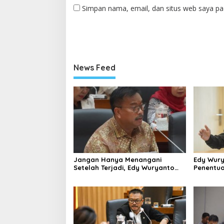
Simpan nama, email, dan situs web saya pa
News Feed
Jangan Hanya Menangani
Edy Wur
Setelah Terjadi, Edy Wuryanto
Penentua
Minta Negara Cegah PHK Sejak
SPPG MB
Dini
Data Pe
Valid