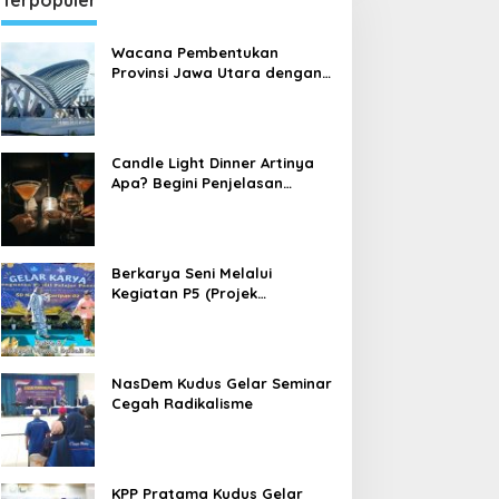
Terpopuler
Wacana Pembentukan
Provinsi Jawa Utara dengan
Ibu Kota Kudus
Candle Light Dinner Artinya
Apa? Begini Penjelasan
Candle Light Dinner yang
sedang Dibahas Banyak
Orang
Berkarya Seni Melalui
Kegiatan P5 (Projek
Penguatan Profil Pelajar
Pancasila) di Sekolah Dasar
NasDem Kudus Gelar Seminar
Cegah Radikalisme
KPP Pratama Kudus Gelar