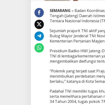
SEMARANG –
Badan Koordinasi
Tengah (Jateng) Daerah Istimew
Tentara Nasional Indonesia (TNI
Sejumlah prajurit TNI aktif yan
Bulog Mayor Jenderal TNI Novi 
Kementerian Pertanian Mayjen
Presidium Badko HMI Jateng-DI
TNI di lembaga/kementerian y
mengembalikan dwifungsi tenta
“Polemik yang terjadi saat Praju
menimbulkan perdebatan meng
berlaku,” katanya di Kota Sema
Padahal TNI memiliki tugas k
serta memelihara pertahanan n
34 Tahun 2004, tugas pokok TN