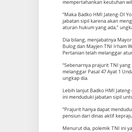
mempertahankan keutuhan wila
“Maka Badko HMI Jateng-DI Yo
jabatan sipil karena akan men
aturan hukum yang ada,” ungka
Dia bilang, menjabatnya Mayor
Bulog dan Mayjen TNI Irham W
Pertanian telah melanggar atu
“Sebenarnya prajurit TNI yang ak
melanggar Pasal 47 Ayat 1 Un
ungkap dia.
Lebih lanjut Badko HMI Jateng-
ini menduduki jabatan sipil unt
“Prajurit hanya dapat menduduk
pensiun dari dinas aktif kepraju
Menurut dia, polemik TNI ini 