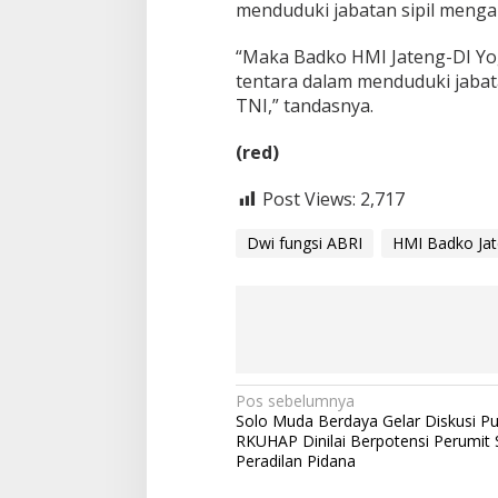
menduduki jabatan sipil menga
“Maka Badko HMI Jateng-DI Yo
tentara dalam menduduki jabat
TNI,” tandasnya.
(red)
Post Views:
2,717
Dwi fungsi ABRI
HMI Badko Jat
N
Pos sebelumnya
Solo Muda Berdaya Gelar Diskusi Pub
a
RKUHAP Dinilai Berpotensi Perumit 
v
Peradilan Pidana