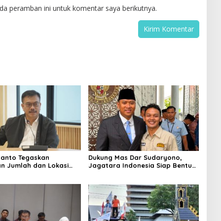
da peramban ini untuk komentar saya berikutnya.
yanto Tegaskan
Dukung Mas Dar Sudaryono,
n Jumlah dan Lokasi
Jagatara Indonesia Siap Bentuk
G Wajib Berdasarkan
Simpul Pemantau Gizi hingga
nerima Manfaat yang
Akar Rumput