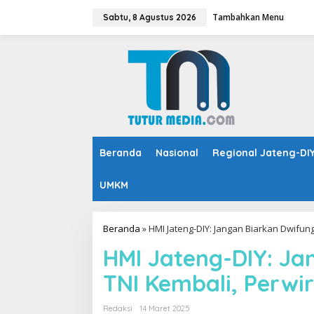
L
Tambahkan Menu
e
Sabtu, 8 Agustus 2026
w
a
t
i
k
e
k
o
n
t
Beranda
Nasional
Regional Jateng-DI
e
n
UMKM
Beranda
»
HMI Jateng-DIY: Jangan Biarkan Dwifung
HMI Jateng-DIY: Ja
TNI Kembali, Perwi
Redaksi
14 Maret 2025