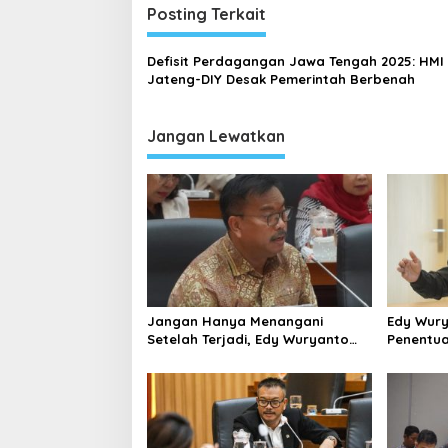
i
Posting Terkait
g
a
Defisit Perdagangan Jawa Tengah 2025: HMI
s
Jateng-DIY Desak Pemerintah Berbenah
i
p
Jangan Lewatkan
o
s
Jangan Hanya Menangani
Edy Wur
Setelah Terjadi, Edy Wuryanto
Penentua
Minta Negara Cegah PHK Sejak
SPPG MB
Dini
Data Pe
Valid