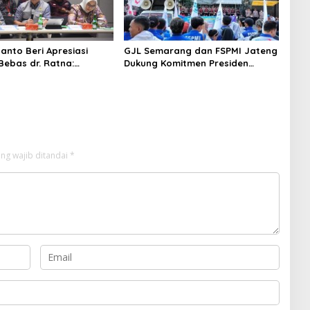
anto Beri Apresiasi
GJL Semarang dan FSPMI Jateng
Bebas dr. Ratna:
Dukung Komitmen Presiden
 Perbaiki Pola
Prabowo Sikat Habis Koruptor
nan Sengketa Medis
ng wajib ditandai
*