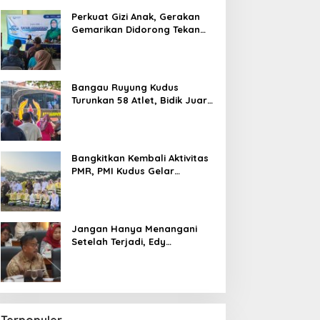
Perkuat Gizi Anak, Gerakan
Gemarikan Didorong Tekan
Angka Stunting di Kudus
Bangau Ruyung Kudus
Turunkan 58 Atlet, Bidik Juara
Umum di Kejuaraan Nasional
Purbalingga
Bangkitkan Kembali Aktivitas
PMR, PMI Kudus Gelar
Jumbara IX Pasca Pandemi
Jangan Hanya Menangani
Setelah Terjadi, Edy
Wuryanto Minta Negara
Cegah PHK Sejak Dini