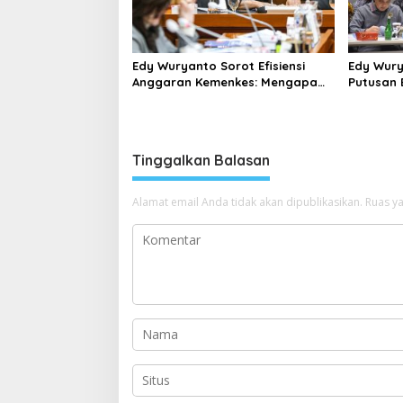
Edy Wuryanto Sorot Efisiensi
Edy Wury
Anggaran Kemenkes: Mengapa
Putusan 
Program Prioritas Justru
Momentum
Dikorbankan?
Penanga
Tinggalkan Balasan
Alamat email Anda tidak akan dipublikasikan.
Ruas ya