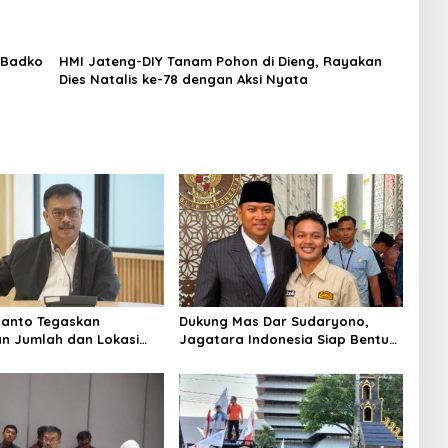
 Badko
HMI Jateng-DIY Tanam Pohon di Dieng, Rayakan
Dies Natalis ke-78 dengan Aksi Nyata
yanto Tegaskan
Dukung Mas Dar Sudaryono,
n Jumlah dan Lokasi
Jagatara Indonesia Siap Bentuk
G Wajib Berdasarkan
Simpul Pemantau Gizi hingga
nerima Manfaat yang
Akar Rumput