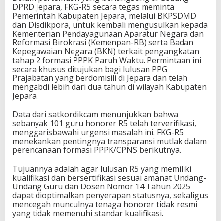
DPRD Jepara, FKG-R5 secara tegas meminta
Pemerintah Kabupaten Jepara, melalui BKPSDMD
dan Disdikpora, untuk kembali mengusulkan kepada
Kementerian Pendayagunaan Aparatur Negara dan
Reformasi Birokrasi (Kemenpan-RB) serta Badan
Kepegawaian Negara (BKN) terkait pengangkatan
tahap 2 formasi PPPK Paruh Waktu. Permintaan ini
secara khusus ditujukan bagi lulusan PPG
Prajabatan yang berdomisili di Jepara dan telah
mengabdi lebih dari dua tahun di wilayah Kabupaten
Jepara.
Data dari satkordikcam menunjukkan bahwa
sebanyak 101 guru honorer R5 telah terverifikasi,
menggarisbawahi urgensi masalah ini. FKG-R5
menekankan pentingnya transparansi mutlak dalam
perencanaan formasi PPPK/CPNS berikutnya.
Tujuannya adalah agar lulusan R5 yang memiliki
kualifikasi dan bersertifikasi sesuai amanat Undang-
Undang Guru dan Dosen Nomor 14 Tahun 2025
dapat dioptimalkan penyerapan statusnya, sekaligus
mencegah munculnya tenaga honorer tidak resmi
yang tidak memenuhi standar kualifikasi.