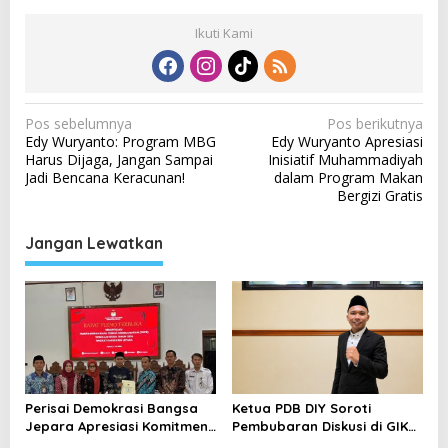
Ikuti Kami
N
Pos sebelumnya
Pos berikutnya
Edy Wuryanto: Program MBG
Edy Wuryanto Apresiasi
a
Harus Dijaga, Jangan Sampai
Inisiatif Muhammadiyah
v
Jadi Bencana Keracunan!
dalam Program Makan
Bergizi Gratis
i
g
Jangan Lewatkan
a
s
i
p
o
s
Perisai Demokrasi Bangsa
Ketua PDB DIY Soroti
Jepara Apresiasi Komitmen
Pembubaran Diskusi di GIK
KPU dalam Pemutakhiran
UGM, Ingatkan Pentingnya