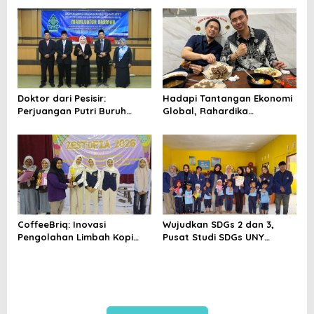
Data Pemilih Berkelanjutan
Ruang Dialog
Doktor dari Pesisir:
Hadapi Tantangan Ekonomi
Perjuangan Putri Buruh
Global, Rahardika
Terasi Rembang Taklukkan
Bagaskara Tegaskan Sosok
UIN Walisongo
Pemimpin Pengusaha Muda
Harus Mampu Merangkul
dan Berkolaborasi
CoffeeBriq: Inovasi
Wujudkan SDGs 2 dan 3,
Pengolahan Limbah Kopi
Pusat Studi SDGs UNY
Jadi Energi Alternatif Karya
Sosialisasikan Pola Hidup
Siswi SMA Muhammadiyah 2
Sehat Lewat Empat Pos
Mayong
Kegiatan