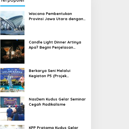
Terpopuler
Wacana Pembentukan
Provinsi Jawa Utara dengan
Ibu Kota Kudus
Candle Light Dinner Artinya
Apa? Begini Penjelasan
Candle Light Dinner yang
sedang Dibahas Banyak
Orang
Berkarya Seni Melalui
Kegiatan P5 (Projek
Penguatan Profil Pelajar
Pancasila) di Sekolah Dasar
NasDem Kudus Gelar Seminar
Cegah Radikalisme
KPP Pratama Kudus Gelar