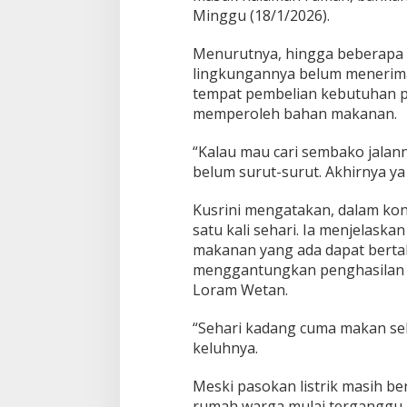
Minggu (18/1/2026).
Menurutnya, hingga beberapa ha
lingkungannya belum menerima
tempat pembelian kebutuhan p
memperoleh bahan makanan.
“Kalau mau cari sembako jalan
belum surut-surut. Akhirnya ya m
Kusrini mengatakan, dalam kon
satu kali sehari. Ia menjelask
makanan yang ada dapat bertah
menggantungkan penghasilan da
Loram Wetan.
“Sehari kadang cuma makan sekal
keluhnya.
Meski pasokan listrik masih ber
rumah warga mulai terganggu.