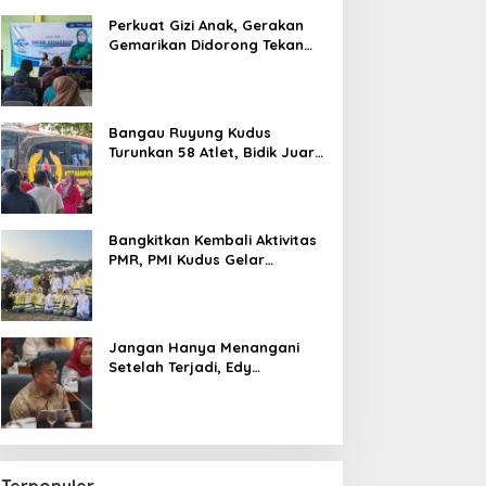
Perkuat Gizi Anak, Gerakan
Gemarikan Didorong Tekan
Angka Stunting di Kudus
Bangau Ruyung Kudus
Turunkan 58 Atlet, Bidik Juara
Umum di Kejuaraan Nasional
Purbalingga
Bangkitkan Kembali Aktivitas
PMR, PMI Kudus Gelar
Jumbara IX Pasca Pandemi
Jangan Hanya Menangani
Setelah Terjadi, Edy
Wuryanto Minta Negara
Cegah PHK Sejak Dini