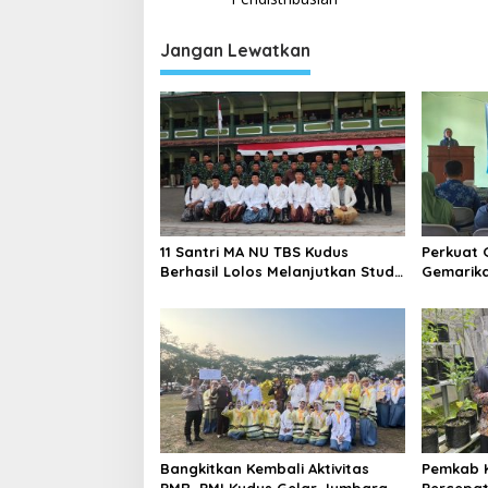
i
g
Jangan Lewatkan
a
s
i
p
o
s
11 Santri MA NU TBS Kudus
Perkuat 
Berhasil Lolos Melanjutkan Studi
Gemarika
ke Luar Negeri
Angka St
Bangkitkan Kembali Aktivitas
Pemkab 