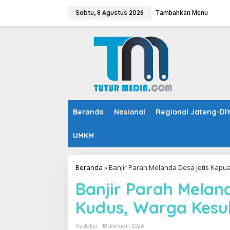
L
Tambahkan Menu
e
Sabtu, 8 Agustus 2026
w
a
t
i
k
e
k
o
n
t
Beranda
Nasional
Regional Jateng-DI
e
n
UMKM
Beranda
»
Banjir Parah Melanda Desa Jetis Kap
Banjir Parah Melan
Kudus, Warga Kesu
Redaksi
18 Januari 2026