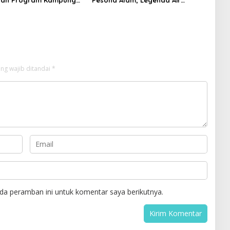
tan Program Kampung
Pesona Alam, Legenda Air
rong Setiap Desa Miliki
Bertuah, dan Lonjakan
roKlim
Kunjungan Wisatawan
ng wajib ditandai
*
da peramban ini untuk komentar saya berikutnya.