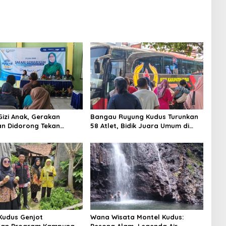
Gizi Anak, Gerakan
Bangau Ruyung Kudus Turunkan
n Didorong Tekan
58 Atlet, Bidik Juara Umum di
unting di Kudus
Kejuaraan Nasional Purbalingga
Kudus Genjot
Wana Wisata Montel Kudus: