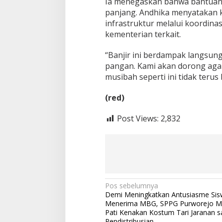
Ia menegaskan bahwa bantuan d
panjang. Andhika menyatakan
infrastruktur melalui koordin
kementerian terkait.
“Banjir ini berdampak langsu
pangan. Kami akan dorong aga
musibah seperti ini tidak teru
(red)
Post Views:
2,832
N
Pos sebelumnya
Demi Meningkatkan Antusiasme Sis
a
Menerima MBG, SPPG Purworejo M
v
Pati Kenakan Kostum Tari Jaranan s
Pendistribusian