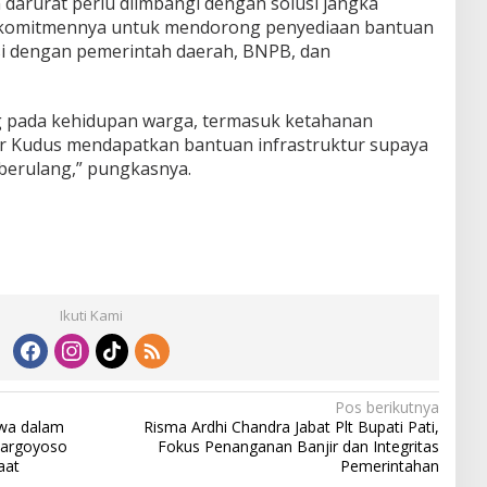
arurat perlu diimbangi dengan solusi jangka
 komitmennya untuk mendorong penyediaan bantuan
asi dengan pemerintah daerah, BNPB, dan
ng pada kehidupan warga, termasuk ketahanan
r Kudus mendapatkan bantuan infrastruktur supaya
s berulang,” pungkasnya.
Ikuti Kami
Pos berikutnya
wa dalam
Risma Ardhi Chandra Jabat Plt Bupati Pati,
argoyoso
Fokus Penanganan Banjir dan Integritas
aat
Pemerintahan