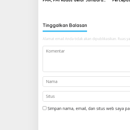
PMR, PMI Kudus Gelar Jumbara
Percepa
IX Pasca Pandemi
Iklim, Do
Lokasi P
Tinggalkan Balasan
Alamat email Anda tidak akan dipublikasikan.
Ruas ya
Simpan nama, email, dan situs web saya pa