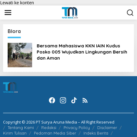
Lewati ke konten
Blora
Bersama Mahasiswa KKN IAIN Kudus
Posko 005 Wujudkan Lingkungan Bersih
dan Aman
Copyright © 2026 PT Surya Aruna Media – All Right Reserved
Tentang Kami
Redaksi
Privacy Policy
Disclaimer
Kirim Tulisan
Pedoman Media Siber
Indeks Berita