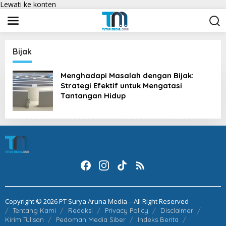
Lewati ke konten
Bijak
Menghadapi Masalah dengan Bijak:
Strategi Efektif untuk Mengatasi
Tantangan Hidup
Copyright © 2026 PT Surya Aruna Media – All Right Reserved
Tentang Kami
Redaksi
Privacy Policy
Disclaimer
Kirim Tulisan
Pedoman Media Siber
Indeks Berita