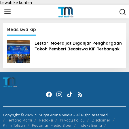
Lewati ke konten
Beasiswa kip
Lestari Moerdijat Diganjar Penghargaan
Tokoh Pemberi Beasiswa KIP Terbanyak
Copyright © 2026 PT Surya Aruna Media – All Right Reserved
Tentang Kami
Redaksi
Privacy Policy
Disclaimer
Kirim Tulisan
Pedoman Media Siber
Indeks Berita