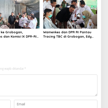
Merangkul dan Berkolaborasi
 ke Grobogan,
Wamenkes dan DPR RI Pantau
 dan Komisi IX DPR-RI
Tracing TBC di Grobogan, Edy
 Bantuan RTLH untuk
Wuryanto: Target Akhirnya Nol
BC
Kasus
ng wajib ditandai
*