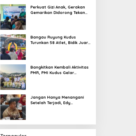
Perkuat Gizi Anak, Gerakan
Gemarikan Didorong Tekan
Angka Stunting di Kudus
Bangau Ruyung Kudus
Turunkan 58 Atlet, Bidik Juara
Umum di Kejuaraan Nasional
Purbalingga
Bangkitkan Kembali Aktivitas
PMR, PMI Kudus Gelar
Jumbara IX Pasca Pandemi
Jangan Hanya Menangani
Setelah Terjadi, Edy
Wuryanto Minta Negara
Cegah PHK Sejak Dini