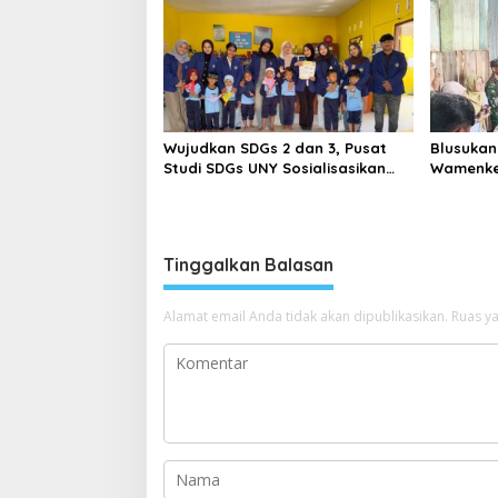
Wujudkan SDGs 2 dan 3, Pusat
Blusukan
Studi SDGs UNY Sosialisasikan
Wamenkes
Pola Hidup Sehat Lewat Empat
Serahkan
Pos Kegiatan
Pasien T
Tinggalkan Balasan
Alamat email Anda tidak akan dipublikasikan.
Ruas ya