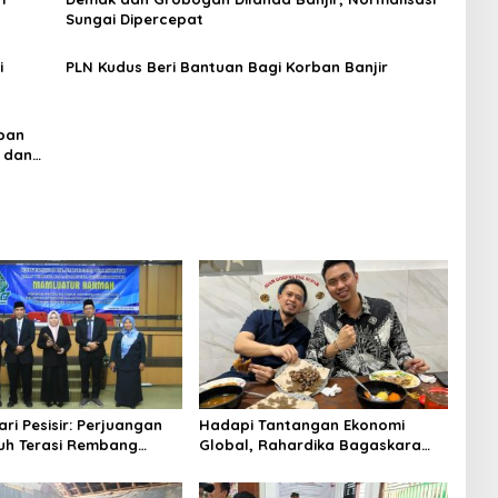
Sungai Dipercepat
i
PLN Kudus Beri Bantuan Bagi Korban Banjir
rban
 dan
ri Pesisir: Perjuangan
Hadapi Tantangan Ekonomi
ruh Terasi Rembang
Global, Rahardika Bagaskara
n UIN Walisongo
Tegaskan Sosok Pemimpin
Pengusaha Muda Harus Mampu