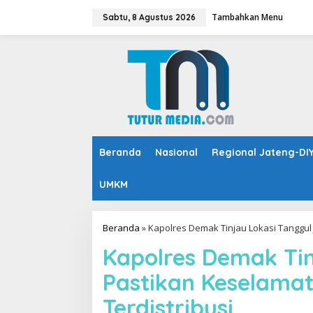
L
Tambahkan Menu
e
Sabtu, 8 Agustus 2026
w
a
t
i
k
e
k
o
n
t
Beranda
Nasional
Regional Jateng-DI
e
n
UMKM
Beranda
»
Kapolres Demak Tinjau Lokasi Tanggul
Kapolres Demak Tin
Pastikan Keselama
Terdistribusi