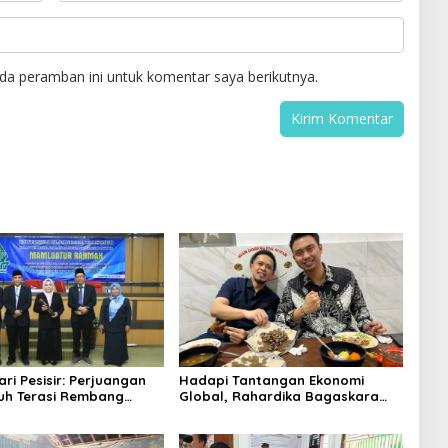
da peramban ini untuk komentar saya berikutnya.
ri Pesisir: Perjuangan
Hadapi Tantangan Ekonomi
ruh Terasi Rembang
Global, Rahardika Bagaskara
n UIN Walisongo
Tegaskan Sosok Pemimpin
Pengusaha Muda Harus Mampu
Merangkul dan Berkolaborasi