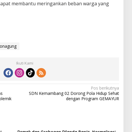
 dapat membantu meringankan beban warga yang
onagung
Ikuti Kami
Pos berikutnya
as
SDN Kemambang 02 Dorong Pola Hidup Sehat
olemik
dengan Program GEMAYUR
i
Demak dan Grobogan Dilanda Banjir, Normalisasi