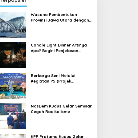
Terpopuler
Wacana Pembentukan
Provinsi Jawa Utara dengan
Ibu Kota Kudus
Candle Light Dinner Artinya
Apa? Begini Penjelasan
Candle Light Dinner yang
sedang Dibahas Banyak
Orang
Berkarya Seni Melalui
Kegiatan P5 (Projek
Penguatan Profil Pelajar
Pancasila) di Sekolah Dasar
NasDem Kudus Gelar Seminar
Cegah Radikalisme
KPP Pratama Kudus Gelar