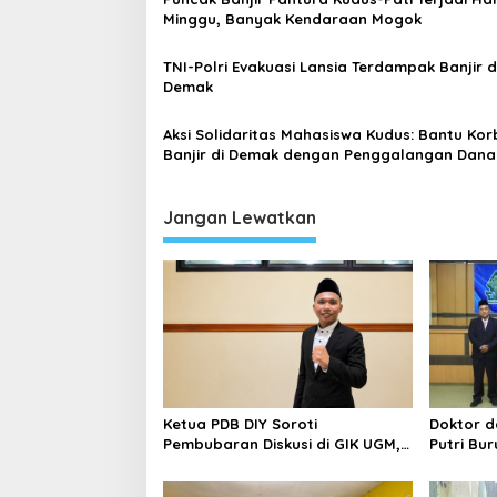
s
Minggu, Banyak Kendaraan Mogok
i
TNI-Polri Evakuasi Lansia Terdampak Banjir d
p
Demak
o
Aksi Solidaritas Mahasiswa Kudus: Bantu Ko
s
Banjir di Demak dengan Penggalangan Dana
Konser Amal
Jangan Lewatkan
Ketua PDB DIY Soroti
Doktor da
Pembubaran Diskusi di GIK UGM,
Putri Bu
Ingatkan Pentingnya Ruang
Taklukka
Dialog