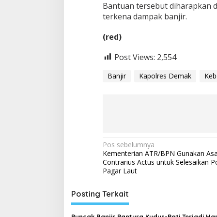
Bantuan tersebut diharapkan
terkena dampak banjir.
(red)
Post Views:
2,554
Banjir
Kapolres Demak
Keb
N
Pos sebelumnya
Kementerian ATR/BPN Gunakan As
a
Contrarius Actus untuk Selesaikan P
v
Pagar Laut
i
Posting Terkait
g
a
Puncak Banjir Pantura Kudus-Pati Terjadi Har